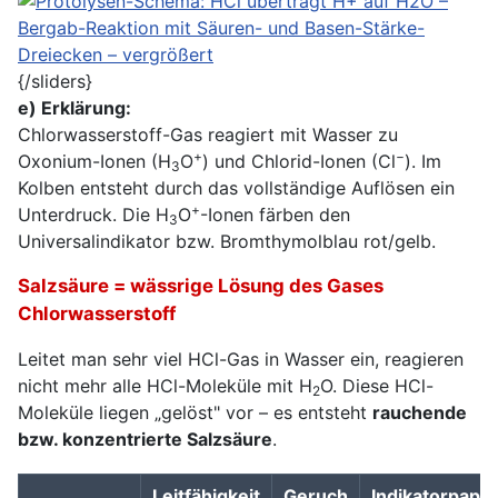
{/sliders}
e) Erklärung:
Chlorwasserstoff-Gas reagiert mit Wasser zu
+
−
Oxonium-Ionen (H
O
) und Chlorid-Ionen (Cl
). Im
3
Kolben entsteht durch das vollständige Auflösen ein
+
Unterdruck. Die H
O
-Ionen färben den
3
Universalindikator bzw. Bromthymolblau rot/gelb.
Salzsäure = wässrige Lösung des Gases
Chlorwasserstoff
Leitet man sehr viel HCl-Gas in Wasser ein, reagieren
nicht mehr alle HCl-Moleküle mit H
O. Diese HCl-
2
Moleküle liegen „gelöst" vor – es entsteht
rauchende
bzw. konzentrierte Salzsäure
.
Leitfähigkeit
Geruch
Indikatorpapie