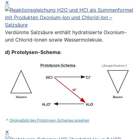
✕
Verdünnte Salzsäure enthält hydratisierte Oxonium-
und Chlorid-Ionen sowie Wassermolekule.
d) Protolysen-Schema:
Protolysen-Schema
(„Bergab-Reaktion“)
HCl
Cl⁻
H⁺
Säuren
Basen
H₃O⁺
H₂O
↗
Originalbild des Protolysen-Schemas ansehen
✕