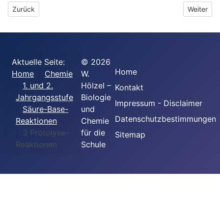
Vorheriger Beitrag: 2. Der pH-Wert
Nächster 
Zurück
Weiter
Aktuelle Seite:
©
2026
Home
Home
Chemie
W.
1. und 2.
Hölzel –
Kontakt
Jahrgangsstufe
Biologie
Impressum - Disclaimer
Säure-Base-
und
Datenschutzbestimmungen
Reaktionen
Chemie
3 Protolyse-
für die
Sitemap
Reaktionen
Schule