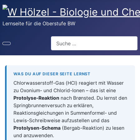
Lernseite für die Oberstufe BW
Suchen
WAS DU AUF DIESER SEITE LERNST
Chlorwasserstoff-Gas (HCl) reagiert mit Wasser
zu Oxonium- und Chlorid-Ionen – das ist eine
Protolyse-Reaktion
nach Brønsted. Du lernst den
Springbrunnenversuch zu erklären,
Reaktionsgleichungen in Summenformel- und
Lewis-Schreibweise aufzustellen und das
Protolysen-Schema
(Bergab-Reaktion) zu lesen
und anzuwenden.