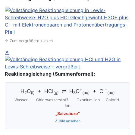
↑ Zum Vergrößern klicken
✕
Reaktionsgleichung (Summenformel):
+
−
H
O
+ HCl
⇌ H
O
+ Cl
2
(l)
(g)
3
(aq)
(aq)
Wasser Chlorwasserstoff Oxonium-Ion Chlorid-
Ion
„Salzsäure"
↗ Bild ansehen