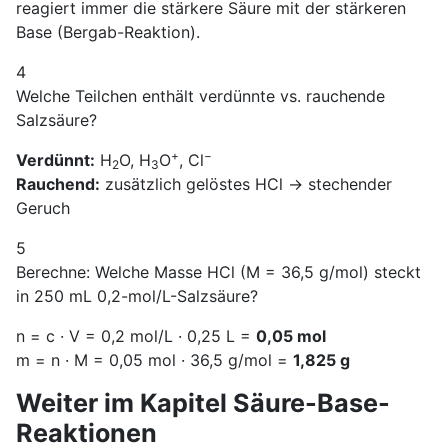
reagiert immer die stärkere Säure mit der stärkeren
Base (Bergab-Reaktion).
4
Welche Teilchen enthält verdünnte vs. rauchende
Salzsäure?
+
−
Verdünnt:
H
O, H
O
, Cl
2
3
Rauchend:
zusätzlich gelöstes HCl → stechender
Geruch
5
Berechne: Welche Masse HCl (M = 36,5 g/mol) steckt
in 250 mL 0,2-mol/L-Salzsäure?
n = c · V = 0,2 mol/L · 0,25 L =
0,05 mol
m = n · M = 0,05 mol · 36,5 g/mol =
1,825 g
Weiter im Kapitel Säure-Base-
Reaktionen