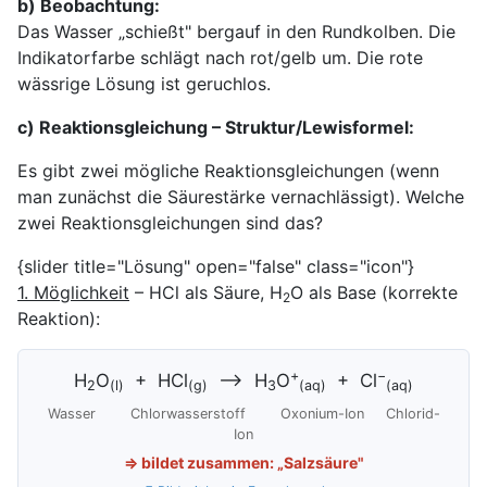
b) Beobachtung:
Das Wasser „schießt" bergauf in den Rundkolben. Die
Indikatorfarbe schlägt nach rot/gelb um. Die rote
wässrige Lösung ist geruchlos.
c) Reaktionsgleichung – Struktur/Lewisformel:
Es gibt zwei mögliche Reaktionsgleichungen (wenn
man zunächst die Säurestärke vernachlässigt). Welche
zwei Reaktionsgleichungen sind das?
{slider title="Lösung" open="false" class="icon"}
1. Möglichkeit
– HCl als Säure, H
O als Base (korrekte
2
Reaktion):
+
−
H
O
+ HCl
⟶ H
O
+ Cl
2
(l)
(g)
3
(aq)
(aq)
Wasser Chlorwasserstoff Oxonium-Ion Chlorid-
Ion
⇒ bildet zusammen: „Salzsäure"