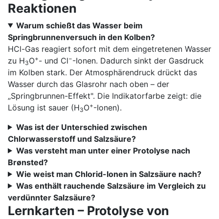
Reaktionen
Warum schießt das Wasser beim
Springbrunnenversuch in den Kolben?
HCl-Gas reagiert sofort mit dem eingetretenen Wasser
+
−
zu H
O
- und Cl
-Ionen. Dadurch sinkt der Gasdruck
3
im Kolben stark. Der Atmosphärendruck drückt das
Wasser durch das Glasrohr nach oben – der
„Springbrunnen-Effekt". Die Indikatorfarbe zeigt: die
+
Lösung ist sauer (H
O
-Ionen).
3
Was ist der Unterschied zwischen
Chlorwasserstoff und Salzsäure?
Was versteht man unter einer Protolyse nach
Brønsted?
Wie weist man Chlorid-Ionen in Salzsäure nach?
Was enthält rauchende Salzsäure im Vergleich zu
verdünnter Salzsäure?
Lernkarten – Protolyse von