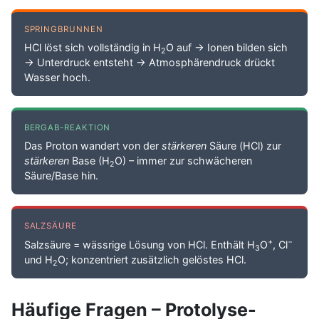
SPRINGBRUNNEN
HCl löst sich vollständig in H
O auf → Ionen bilden sich
2
→ Unterdruck entsteht → Atmosphärendruck drückt
Wasser hoch.
BERGAB-REAKTION
Das Proton wandert von der
stärkeren
Säure (HCl) zur
stärkeren
Base (H
O) – immer zur schwächeren
2
Säure/Base hin.
SALZSÄURE
+
−
Salzsäure = wässrige Lösung von HCl. Enthält H
O
, Cl
3
und H
O; konzentriert zusätzlich gelöstes HCl.
2
Häufige Fragen – Protolyse-