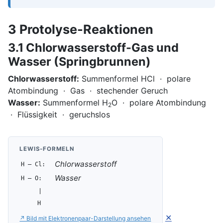
3 Protolyse-Reaktionen
3.1 Chlorwasserstoff-Gas und
Wasser (Springbrunnen)
Chlorwasserstoff:
Summenformel HCl · polare
Atombindung · Gas · stechender Geruch
Wasser:
Summenformel H
O · polare Atombindung
2
· Flüssigkeit · geruchslos
LEWIS-FORMELN
Chlorwasserstoff
H — Cl:
Wasser
H — O:
|
H
✕
↗ Bild mit Elektronenpaar-Darstellung ansehen