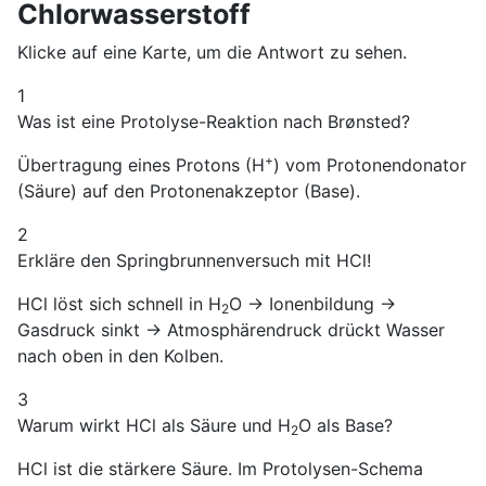
Chlorwasserstoff
Klicke auf eine Karte, um die Antwort zu sehen.
1
Was ist eine Protolyse-Reaktion nach Brønsted?
+
Übertragung eines Protons (H
) vom Protonendonator
(Säure) auf den Protonenakzeptor (Base).
2
Erkläre den Springbrunnenversuch mit HCl!
HCl löst sich schnell in H
O → Ionenbildung →
2
Gasdruck sinkt → Atmosphärendruck drückt Wasser
nach oben in den Kolben.
3
Warum wirkt HCl als Säure und H
O als Base?
2
HCl ist die stärkere Säure. Im Protolysen-Schema