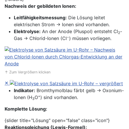
Nachweis der gebildeten Ionen:
Leitfähigkeitsmessung:
Die Lösung leitet
elektrischen Strom → Ionen sind vorhanden.
Elektrolyse:
An der Anode (Pluspol) entsteht Cl
-
2
−
Gas → Chlorid-Ionen (Cl
) müssen vorliegen.
↑ Zum Vergrößern klicken
✕
Indikator:
Bromthymolblau färbt gelb → Oxonium-
+
Ionen (H
O
) sind vorhanden.
3
Komplette Lösung:
{slider title="Lösung" open="false" class="icon"}
Reaktionsgleichung (Lewis-Formel):