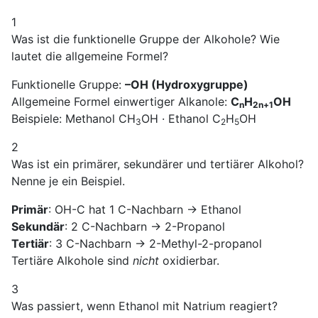
1
Was ist die funktionelle Gruppe der Alkohole? Wie
lautet die allgemeine Formel?
Funktionelle Gruppe:
–OH (Hydroxygruppe)
Allgemeine Formel einwertiger Alkanole:
C
H
OH
n
2n+1
Beispiele: Methanol CH
OH · Ethanol C
H
OH
3
2
5
2
Was ist ein primärer, sekundärer und tertiärer Alkohol?
Nenne je ein Beispiel.
Primär
: OH-C hat 1 C-Nachbarn → Ethanol
Sekundär
: 2 C-Nachbarn → 2-Propanol
Tertiär
: 3 C-Nachbarn → 2-Methyl-2-propanol
Tertiäre Alkohole sind
nicht
oxidierbar.
3
Was passiert, wenn Ethanol mit Natrium reagiert?