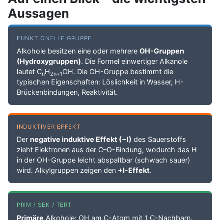
Aussagen
FUNKTIONELLE GRUPPE
Alkohole besitzen eine oder mehrere
OH-Gruppen
(Hydroxygruppen)
. Die Formel einwertiger Alkanole
lautet C
H
OH. Die OH-Gruppe bestimmt die
n
2n+1
typischen Eigenschaften: Löslichkeit in Wasser, H-
Brückenbindungen, Reaktivität.
INDUKTIVER EFFEKT
Der
negative induktive Effekt (−I)
des Sauerstoffs
zieht Elektronen aus der C–O-Bindung, wodurch das H
in der OH-Gruppe leicht abspaltbar (schwach sauer)
wird. Alkylgruppen zeigen den
+I-Effekt
.
PRIM / SEK / TERT
Primäre
Alkohole: OH am C-Atom mit 1 C-Nachbarn.