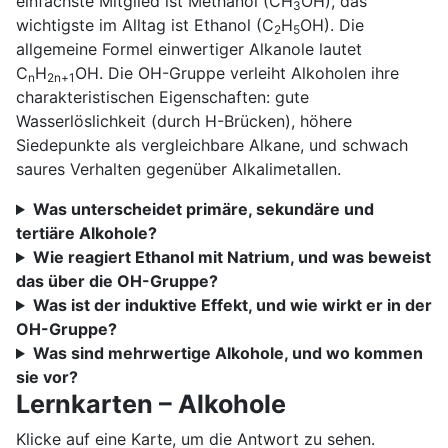
einfachste Mitglied ist Methanol (CH
OH), das
3
wichtigste im Alltag ist Ethanol (C
H
OH). Die
2
5
allgemeine Formel einwertiger Alkanole lautet
C
H
OH. Die OH-Gruppe verleiht Alkoholen ihre
n
2n+1
charakteristischen Eigenschaften: gute
Wasserlöslichkeit (durch H-Brücken), höhere
Siedepunkte als vergleichbare Alkane, und schwach
saures Verhalten gegenüber Alkalimetallen.
Was unterscheidet primäre, sekundäre und
tertiäre Alkohole?
Wie reagiert Ethanol mit Natrium, und was beweist
das über die OH-Gruppe?
Was ist der induktive Effekt, und wie wirkt er in der
OH-Gruppe?
Was sind mehrwertige Alkohole, und wo kommen
sie vor?
Lernkarten – Alkohole
Klicke auf eine Karte, um die Antwort zu sehen.