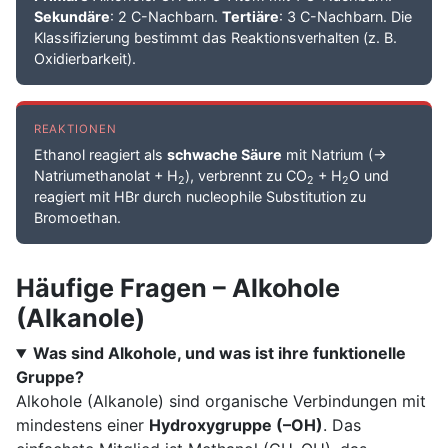
Sekundäre
: 2 C-Nachbarn.
Tertiäre
: 3 C-Nachbarn. Die
Klassifizierung bestimmt das Reaktionsverhalten (z. B.
Oxidierbarkeit).
REAKTIONEN
Ethanol reagiert als
schwache Säure
mit Natrium (→
Natriumethanolat + H
), verbrennt zu CO
+ H
O und
2
2
2
reagiert mit HBr durch nucleophile Substitution zu
Bromoethan.
Häufige Fragen – Alkohole
(Alkanole)
Was sind Alkohole, und was ist ihre funktionelle
Gruppe?
Alkohole (Alkanole) sind organische Verbindungen mit
mindestens einer
Hydroxygruppe (–OH)
. Das