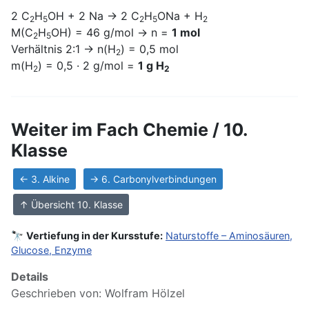
2 C
H
OH + 2 Na → 2 C
H
ONa + H
2
5
2
5
2
M(C
H
OH) = 46 g/mol → n =
1 mol
2
5
Verhältnis 2:1 → n(H
) = 0,5 mol
2
m(H
) = 0,5 · 2 g/mol =
1 g H
2
2
Weiter im Fach Chemie / 10.
Klasse
← 3. Alkine
→ 6. Carbonylverbindungen
↑ Übersicht 10. Klasse
🔭
Vertiefung in der Kursstufe:
Naturstoffe – Aminosäuren,
Glucose, Enzyme
Details
Geschrieben von:
Wolfram Hölzel