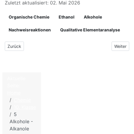
Zuletzt aktualisiert: 02. Mai 2026
Organische Chemie
Ethanol
Alkohole
Nachweisreaktionen
Qualitative Elementaranalyse
Vorheriger Beitrag: 5 Alkanol, Alkohol
Nächster B
Zurück
Weiter
Aktuelle
Home
Seite:
©
2026
W.
Home
Kontakt
Hölzel –
Chemie
Biologie und
Impressum - Disclaimer
10. Klasse
Chemie für
Datenschutzbestimmungen
5
die Schule
Alkohole -
Sitemap
Alkanole