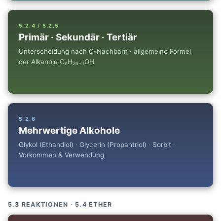
5.2.4 / 5.2.5
Primär · Sekundär · Tertiär
Unterscheidung nach C-Nachbarn · allgemeine Formel
der Alkanole C
H
OH
n
2n+1
5.2.6
Mehrwertige Alkohole
Glykol (Ethandiol) · Glycerin (Propantriol) · Sorbit ·
Vorkommen & Verwendung
5.3 REAKTIONEN · 5.4 ETHER