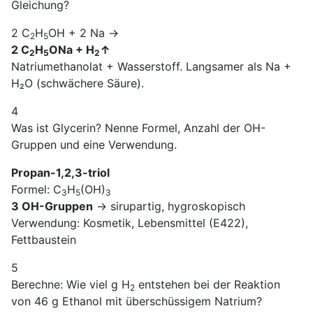
Gleichung?
2 C
H
OH + 2 Na →
2
5
2 C
H
ONa + H
↑
2
5
2
Natriumethanolat + Wasserstoff. Langsamer als Na +
H₂O (schwächere Säure).
4
Was ist Glycerin? Nenne Formel, Anzahl der OH-
Gruppen und eine Verwendung.
Propan-1,2,3-triol
Formel: C
H
(OH)
3
5
3
3 OH-Gruppen
→ sirupartig, hygroskopisch
Verwendung: Kosmetik, Lebensmittel (E422),
Fettbaustein
5
Berechne: Wie viel g H
entstehen bei der Reaktion
2
von 46 g Ethanol mit überschüssigem Natrium?