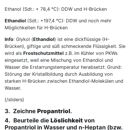
Ethanol (Sdt.: + 78,4 °C): DDW und H-Brücken
Ethandiol
(Sdt.: +197,4 °C): DDW und noch mehr
Möglichkeiten für H-Brücken
Info
: Glykol (
Ethandiol
) ist eine dickflüssige (H-
Brücken), giftige und süß schmeckende Flüssigkeit. Sie
wird als
Frostschutzmittel
z.B. im Kühler von PKWs
eingesetzt, weil eine Mischung von Ethandiol und
Wasser die Erstarrungstemperatur herabsetzt: Grund:
Störung der Kristallbildung durch Ausbildung von
starken H-Brücken zwischen Ethandiol-Molekülen und
Wasser.
{/sliders}
3. Zeichne
Propantriol
.
4. Beurteile die
Löslichkeit
von
Propantriol in Wasser und n-Heptan (bzw.