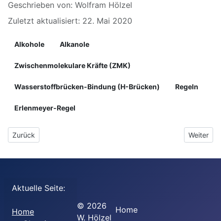
Geschrieben von:
Wolfram Hölzel
Zuletzt aktualisiert: 22. Mai 2020
Alkohole
Alkanole
Zwischenmolekulare Kräfte (ZMK)
Wasserstoffbrücken-Bindung (H-Brücken)
Regeln
Erlenmeyer-Regel
Vorheriger Beitrag: 5.2.4 Primäre, sekundäre und tertiäre Alkohol
Nächster 
Zurück
Weiter
Aktuelle Seite:
©
2026
Home
Home
W. Hölzel