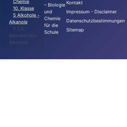
Chemie
Kontakt
– Biologie
10. Klasse
und
Impressum - Disclaimer
5 Alkohole -
Chemie
Datenschutzbestimmungen
Alkanole
für die
5.2.6
Sitemap
Schule
Mehrwertige
Alkohole