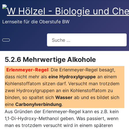
Lernseite für die Oberstufe BW
Suchen
5.2.6 Mehrwertige Alkohole
Erlenmeyer-Regel
: Die Erlenmeyer-Regel besagt,
dass nicht mehr als
eine Hydroxylgruppe
an einem
Kohlenstoffatom sitzen darf. Versucht man trotzdem
zwei Hydroxylgruppen an ein Kohlenstoffatom zu
binden, so spaltet sich
Wasser
ab und es bildet sich
eine
Carbonylverbindung
.
Aus Gründen der Erlenmeyer-Regel kann es z.B. kein
1,1-Di-Hydroxy-Methanol geben. Was passiert, wenn
man es trotzdem versucht wird in einem späteren