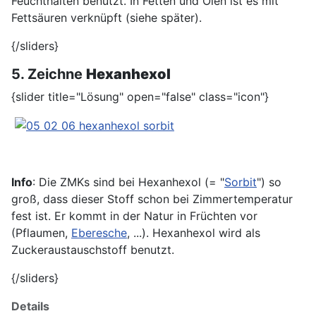
Feuchthalten benutzt. In Fetten und Ölen ist es mit
Fettsäuren verknüpft (siehe später).
{/sliders}
5. Zeichne
Hexanhexol
{slider title="Lösung" open="false" class="icon"}
Info
: Die ZMKs sind bei Hexanhexol (= "
Sorbit
") so
groß, dass dieser Stoff schon bei Zimmertemperatur
fest ist. Er kommt in der Natur in Früchten vor
(Pflaumen,
Eberesche
, ...). Hexanhexol wird als
Zuckeraustauschstoff benutzt.
{/sliders}
Details