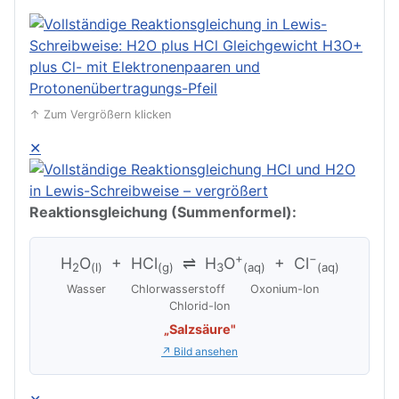
↑ Zum Vergrößern klicken
✕
Reaktionsgleichung (Summenformel):
+
−
H
O
+ HCl
⇌ H
O
+ Cl
2
(l)
(g)
3
(aq)
(aq)
Wasser Chlorwasserstoff Oxonium-Ion
Chlorid-Ion
„Salzsäure"
↗ Bild ansehen