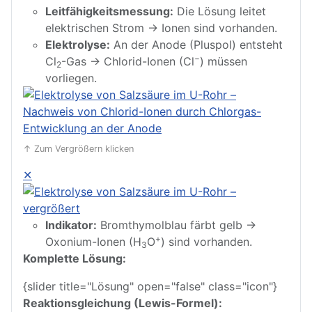
Leitfähigkeitsmessung:
Die Lösung leitet
elektrischen Strom → Ionen sind vorhanden.
Elektrolyse:
An der Anode (Pluspol) entsteht
−
Cl
-Gas → Chlorid-Ionen (Cl
) müssen
2
vorliegen.
↑ Zum Vergrößern klicken
✕
Indikator:
Bromthymolblau färbt gelb →
+
Oxonium-Ionen (H
O
) sind vorhanden.
3
Komplette Lösung:
{slider title="Lösung" open="false" class="icon"}
Reaktionsgleichung (Lewis-Formel):