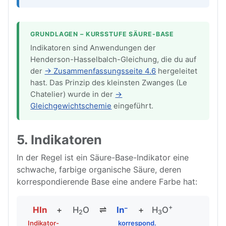
GRUNDLAGEN – KURSSTUFE SÄURE-BASE
Indikatoren sind Anwendungen der
Henderson-Hasselbalch-Gleichung, die du auf
der
→ Zusammenfassungsseite 4.6
hergeleitet
hast. Das Prinzip des kleinsten Zwanges (Le
Chatelier) wurde in der
→
Gleichgewichtschemie
eingeführt.
5. Indikatoren
In der Regel ist ein Säure-Base-Indikator eine
schwache, farbige organische Säure, deren
korrespondierende Base eine andere Farbe hat:
+
HIn
+
H
O
⇌
In⁻
+
H
O
2
3
Indikator-
korrespond.