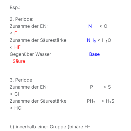
Bsp.:
2. Periode:
Zunahme der EN:
N
< O
<
F
Zunahme der Säurestärke
NH₃
< H₂O
<
HF
Gegenüber Wasser
Base
Säure
3. Periode
Zunahme der EN: P < S
< Cl
Zunahme der Säurestärke PH₃ < H₂S
< HCl
b)
innerhalb einer Gruppe
(binäre H-