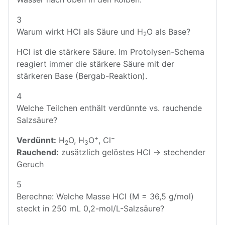
3
Warum wirkt HCl als Säure und H
O als Base?
2
HCl ist die stärkere Säure. Im Protolysen-Schema
reagiert immer die stärkere Säure mit der
stärkeren Base (Bergab-Reaktion).
4
Welche Teilchen enthält verdünnte vs. rauchende
Salzsäure?
+
−
Verdünnt:
H
O, H
O
, Cl
2
3
Rauchend:
zusätzlich gelöstes HCl → stechender
Geruch
5
Berechne: Welche Masse HCl (M = 36,5 g/mol)
steckt in 250 mL 0,2-mol/L-Salzsäure?