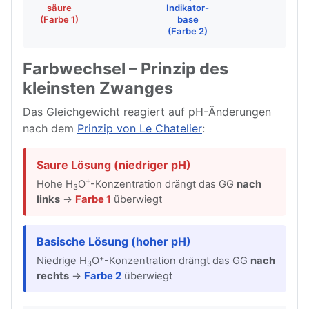
säure
Indikator-
(Farbe 1)
base
(Farbe 2)
Farbwechsel – Prinzip des
kleinsten Zwanges
Das Gleichgewicht reagiert auf pH-Änderungen
nach dem
Prinzip von Le Chatelier
:
Saure Lösung (niedriger pH)
+
Hohe H
O
-Konzentration drängt das GG
nach
3
links
→
Farbe 1
überwiegt
Basische Lösung (hoher pH)
+
Niedrige H
O
-Konzentration drängt das GG
nach
3
rechts
→
Farbe 2
überwiegt