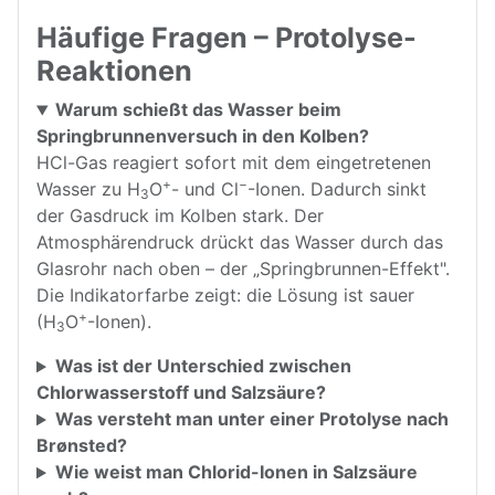
Häufige Fragen – Protolyse-
Reaktionen
Warum schießt das Wasser beim
Springbrunnenversuch in den Kolben?
HCl-Gas reagiert sofort mit dem eingetretenen
+
−
Wasser zu H
O
- und Cl
-Ionen. Dadurch sinkt
3
der Gasdruck im Kolben stark. Der
Atmosphärendruck drückt das Wasser durch das
Glasrohr nach oben – der „Springbrunnen-Effekt".
Die Indikatorfarbe zeigt: die Lösung ist sauer
+
(H
O
-Ionen).
3
Was ist der Unterschied zwischen
Chlorwasserstoff und Salzsäure?
Was versteht man unter einer Protolyse nach
Brønsted?
Wie weist man Chlorid-Ionen in Salzsäure