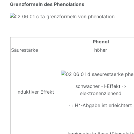
Grenzformeln des Phenolations
Phenol
Säurestärke
höher
schwacher
-I
-Effekt ⇨
Induktiver Effekt
elektronenziehend
⇨ H⁺-Abgabe ist erleichtert
konjungierte Base (Phenolat)