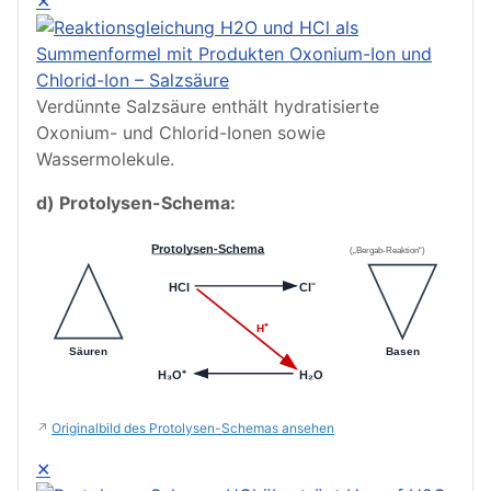
✕
Verdünnte Salzsäure enthält hydratisierte
Oxonium- und Chlorid-Ionen sowie
Wassermolekule.
d) Protolysen-Schema:
Protolysen-Schema
(„Bergab-Reaktion“)
HCl
Cl⁻
H⁺
Säuren
Basen
H₃O⁺
H₂O
↗
Originalbild des Protolysen-Schemas ansehen
✕