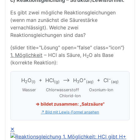
c) Reaktionsgleichung – Struktur/Lewisformel:
Es gibt zwei mögliche Reaktionsgleichungen
(wenn man zunächst die Säurestärke
vernachlässigt). Welche zwei
Reaktionsgleichungen sind das?
{slider title="Lösung" open="false" class="icon"}
1. Möglichkeit
– HCl als Säure, H
O als Base
2
(korrekte Reaktion):
+
−
H
O
+ HCl
⟶ H
O
+ Cl
2
(l)
(g)
3
(aq)
(aq)
Wasser Chlorwasserstoff Oxonium-Ion
Chlorid-Ion
⇒ bildet zusammen: „Salzsäure"
↗ Bild mit Lewis-Formel ansehen
✕