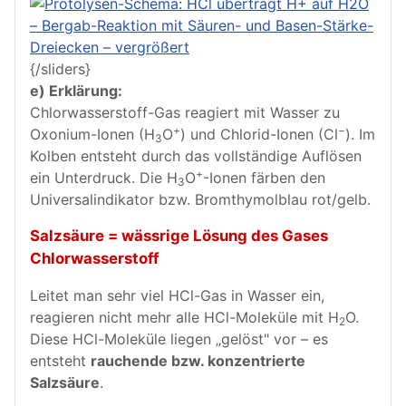
{/sliders}
e) Erklärung:
Chlorwasserstoff-Gas reagiert mit Wasser zu
+
−
Oxonium-Ionen (H
O
) und Chlorid-Ionen (Cl
). Im
3
Kolben entsteht durch das vollständige Auflösen
+
ein Unterdruck. Die H
O
-Ionen färben den
3
Universalindikator bzw. Bromthymolblau rot/gelb.
Salzsäure = wässrige Lösung des Gases
Chlorwasserstoff
Leitet man sehr viel HCl-Gas in Wasser ein,
reagieren nicht mehr alle HCl-Moleküle mit H
O.
2
Diese HCl-Moleküle liegen „gelöst" vor – es
entsteht
rauchende bzw. konzentrierte
Salzsäure
.