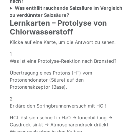
nach?
Was enthält rauchende Salzsäure im Vergleich
zu verdünnter Salzsäure?
Lernkarten – Protolyse von
Chlorwasserstoff
Klicke auf eine Karte, um die Antwort zu sehen.
1
Was ist eine Protolyse-Reaktion nach Brønsted?
+
Übertragung eines Protons (H
) vom
Protonendonator (Säure) auf den
Protonenakzeptor (Base).
2
Erkläre den Springbrunnenversuch mit HCl!
HCl löst sich schnell in H
O → Ionenbildung →
2
Gasdruck sinkt → Atmosphärendruck drückt
Wasser nach oben in den Kolben.