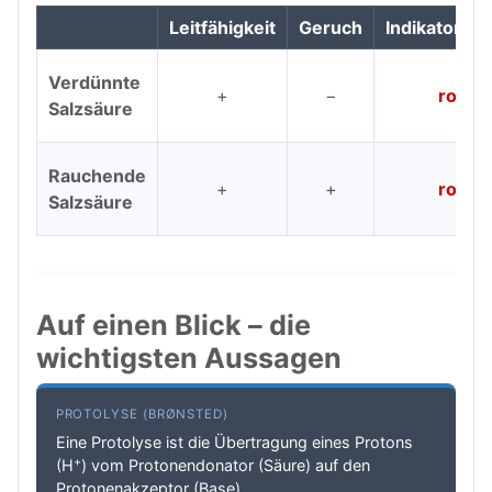
Leitfähigkeit
Geruch
Indikatorpap
Verdünnte
+
−
rot
Salzsäure
Rauchende
+
+
rot
Salzsäure
Auf einen Blick – die
wichtigsten Aussagen
PROTOLYSE (BRØNSTED)
Eine Protolyse ist die Übertragung eines Protons
+
(H
) vom Protonendonator (Säure) auf den
Protonenakzeptor (Base).