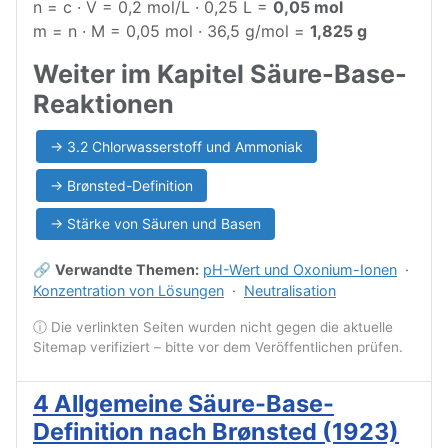
n = c · V = 0,2 mol/L · 0,25 L =
0,05 mol
m = n · M = 0,05 mol · 36,5 g/mol =
1,825 g
Weiter im Kapitel Säure-Base-
Reaktionen
→ 3.2 Chlorwasserstoff und Ammoniak
→ Brønsted-Definition
→ Stärke von Säuren und Basen
🔗
Verwandte Themen:
pH-Wert und Oxonium-Ionen
·
Konzentration von Lösungen
·
Neutralisation
ⓘ Die verlinkten Seiten wurden nicht gegen die aktuelle
Sitemap verifiziert – bitte vor dem Veröffentlichen prüfen.
4 Allgemeine Säure-Base-
Definition nach Brønsted (1923)