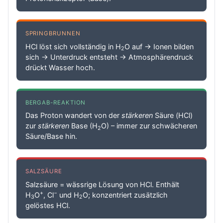
SPRINGBRUNNEN
HCl löst sich vollständig in H
O auf → Ionen bilden
2
sich → Unterdruck entsteht → Atmosphärendruck
drückt Wasser hoch.
BERGAB-REAKTION
Das Proton wandert von der
stärkeren
Säure (HCl)
zur
stärkeren
Base (H
O) – immer zur schwächeren
2
Säure/Base hin.
SALZSÄURE
Salzsäure = wässrige Lösung von HCl. Enthält
+
−
H
O
, Cl
und H
O; konzentriert zusätzlich
3
2
gelöstes HCl.