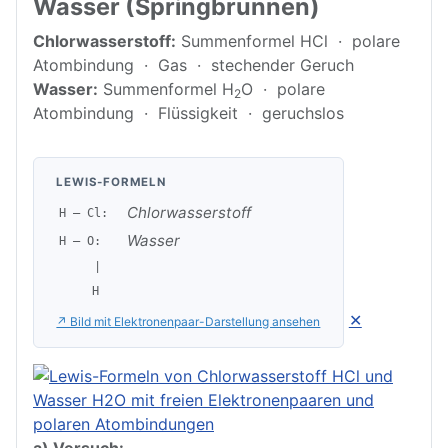
Wasser (Springbrunnen)
Chlorwasserstoff:
Summenformel HCl · polare
Atombindung · Gas · stechender Geruch
Wasser:
Summenformel H
O · polare
2
Atombindung · Flüssigkeit · geruchslos
LEWIS-FORMELN
Chlorwasserstoff
H — Cl:
Wasser
H — O:
|
H
✕
↗ Bild mit Elektronenpaar-Darstellung ansehen
a) Versuch: