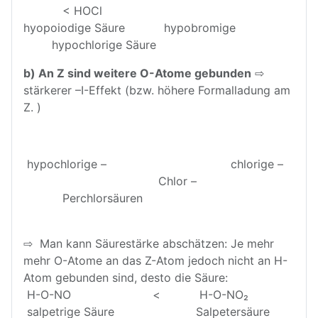
< HOCl
hyopoiodige Säure hypobromige
hypochlorige Säure
b) An Z sind weitere O-Atome gebunden
⇨
stärkerer –I-Effekt (bzw. höhere Formalladung am
Z. )
hypochlorige – chlorige –
Chlor –
Perchlorsäuren
⇨ Man kann Säurestärke abschätzen: Je mehr
mehr O-Atome an das Z-Atom jedoch nicht an H-
Atom gebunden sind, desto die Säure:
H-O-NO < H-O-NO₂
salpetrige Säure Salpetersäure