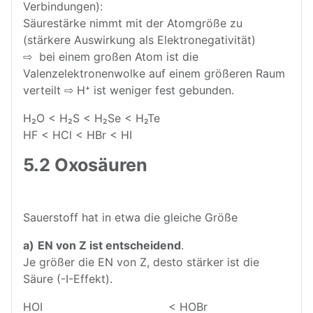
Verbindungen):
Säurestärke nimmt mit der Atomgröße zu
(stärkere Auswirkung als Elektronegativität)
⇨ bei einem großen Atom ist die
Valenzelektronenwolke auf einem größeren Raum
verteilt ⇨ H⁺ ist weniger fest gebunden.
H₂O < H₂S < H₂Se < H₂Te
HF < HCl < HBr < HI
5.2 Oxosäuren
Sauerstoff hat in etwa die gleiche Größe
a)
EN von Z ist entscheidend
.
Je größer die EN von Z, desto stärker ist die
Säure (-I-Effekt).
HOI < HOBr