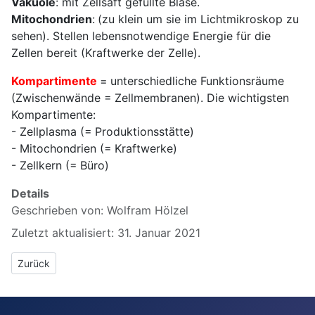
Vakuole
: mit Zellsaft gefüllte Blase.
Mitochondrien
: (zu klein um sie im Lichtmikroskop zu
sehen). Stellen lebensnotwendige Energie für die
Zellen bereit (Kraftwerke der Zelle).
Kompartimente
= unterschiedliche Funktionsräume
(Zwischenwände = Zellmembranen). Die wichtigsten
Kompartimente:
- Zellplasma (= Produktionsstätte)
- Mitochondrien (= Kraftwerke)
- Zellkern (= Büro)
Details
Geschrieben von:
Wolfram Hölzel
Zuletzt aktualisiert: 31. Januar 2021
Vorheriger Beitrag: 1.1 Mikroskopieren und Protokollieren
Zurück