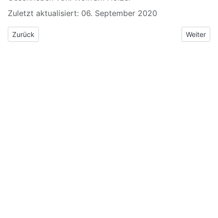
Zuletzt aktualisiert: 06. September 2020
Vorheriger Beitrag: 7.1 Essigsäure – Ethansäure
Nächster 
Zurück
Weiter