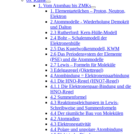
09. Klasse
1. Vom Atombau bis ZMKs
1. Elementarteilchen – Proton, Neutron,
Elektron
2 Atommodelle - Wiederholung Demokrit
und Dalton
2.3 Rutherford: Kern-Hülle-Modell
2.4 Bohr – Schalenmodell der
Elektronenhülle
2.5 Das Kugelwolkenmodell, KWM
2.6 Das Periodensystem der Elemente
(PSE) und die Atommodelle
2.7 Lewis – Formeln für Moleküle
3 Edelgasregel (Oktettregel)
4 Atombindung = Elektronenpaarbindung
4.1 Die HNO-Regel (HNO7-Regel)
4.1.1 Die Elektronenpaar-Bindung und die
HNO-Regel
4.2 Summenformel
4.3 Reaktionsgleichungen in Lewis-
Schreibweise und Summenformeln
4.4 Der räumliche Bau von Molekülen
4.2 Atomradien
4.3 Elektronegativität
4.4 Polare und unpolare Atombindung