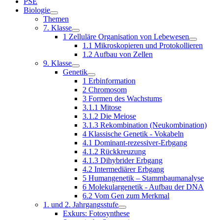
PSE
Biologie
Themen
7. Klasse
1 Zelluläre Organisation von Lebewesen
1.1 Mikroskopieren und Protokollieren
1.2 Aufbau von Zellen
9. Klasse
Genetik
1 Erbinformation
2 Chromosom
3 Formen des Wachstums
3.1.1 Mitose
3.1.2 Die Meiose
3.1.3 Rekombination (Neukombination)
4 Klassische Genetik - Vokabeln
4.1 Dominant-rezessiver-Erbgang
4.1.2 Rückkreuzung
4.1.3 Dihybrider Erbgang
4.2 Intermediärer Erbgang
5 Humangenetik – Stammbaumanalyse
6 Molekulargenetik - Aufbau der DNA
6.2 Vom Gen zum Merkmal
1. und 2. Jahrgangsstufe
Exkurs: Fotosynthese