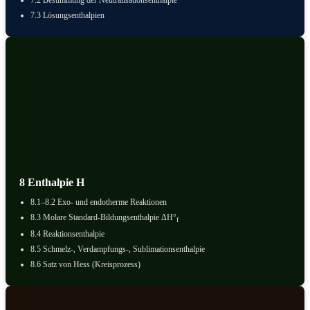
7.2 Bestimmung der Neutralisationsenthalpie
7.3 Lösungsenthalpien
8 Enthalpie H
8.1–8.2 Exo- und endotherme Reaktionen
8.3 Molare Standard-Bildungsenthalpie ΔH°
f
8.4 Reaktionsenthalpie
8.5 Schmelz-, Verdampfungs-, Sublimationsenthalpie
8.6 Satz von Hess (Kreisprozess)