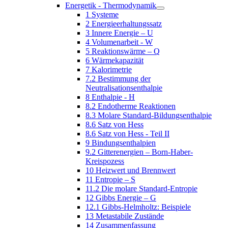
Energetik - Thermodynamik
1 Systeme
2 Energieerhaltungssatz
3 Innere Energie – U
4 Volumenarbeit - W
5 Reaktionswärme – Q
6 Wärmekapazität
7 Kalorimetrie
7.2 Bestimmung der
Neutralisationsenthalpie
8 Enthalpie - H
8.2 Endotherme Reaktionen
8.3 Molare Standard-Bildungsenthalpie
8.6 Satz von Hess
8.6 Satz von Hess - Teil II
9 Bindungsenthalpien
9.2 Gitterenergien – Born-Haber-
Kreispozess
10 Heizwert und Brennwert
11 Entropie – S
11.2 Die molare Standard-Entropie
12 Gibbs Energie – G
12.1 Gibbs-Helmholtz: Beispiele
13 Metastabile Zustände
14 Zusammenfassung