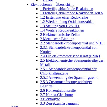
7 Lipide
Elektrochemie - Übersicht
1 Freiwillig ablaufende Reaktionen
1 Freiwillig ablaufende Reaktionen Teil b
1.2 Erstellung einer Redoxreihe
1.2 Wiederholung Oxidationszahlen
1.3 Stellung von H2/2 H+
1.4 Weitere Redoxreaktionen
2 Elektrochemische Zellen
2 Metallische Bindung
2.2 Standardelektrodenpotential und NHE
2.3.1 Standardelektronenpotential von
Kupfer
2.4 Die elektromotorische Kraft (EMK)
2.5 Elektrochemische Spannungsreihe der
Metalle
2.5.1 Standardelektrodenpotential der
Chlorknallgaszelle
2.5.2 Anwendung der Spannungsreihe
2.5.3 Zusammenfassung wichtiger
Begriffe
2.6 Konzentrationszelle
2.7 Nernst-Gleichung
3 Elektrolyse
3.3 Zersetzungsspannung