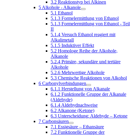
3.2 Reaktionstyp bei Alkinen
5 Alkohole - Alkanole
5.1 Ethanol
5.1.3 Formelermittlung von Ethanol
5.1.3 Formelermittlung von Ethanol - Teil
II
5.1.4 Versuch Ethanol reagiert mit
Alkalimetall
5.1.5 Induktiver Effekt
5.2 Homologe Reihe der Alkohole,
Alkanole
5.2.4 Primäre, sekundäre und tertiäre
Alkohole
5.2.6 Mehrwertige Alkohole
5.3 Chemische Reaktionen von Alkohol
6 Carbonylverbindungen
6.1.1 Herstellung von Alkanale
6.1.2 Funktionelle Gruppe der Alkanale
(Aldehyde)
6.1.4 Aldehydnachweise
6.2 Alkanone (Ketone)
6.3 Unterscheidung: Aldehyde – Ketone
7 Carbonsäuren
7.1 Essigsäure – Ethansäure
7.2 Funktionelle Gruppe der