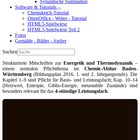
Synaptische Summation
Software & Tutorials
Chemsketch-Tutorial
OpenOffice - Writer - Tutorial
HTML5-Spielwiese
HTML5-Spielwiese Teil 2
Fotos
Gemälde - Bilder - Atelier
Suchen
Strukturierte Mitschriften zur
Energetik und Thermodynamik
–
einem zentralen Pflichtthema im
Chemie-Abitur Baden-
Württemberg
(Bildungsplan 2016, 1. und 2. Jahrgangsstufe). Die
Kapitel 1–9 sind Pflicht für Basis- und Leistungsfach; Kap. 10–14
(Heizwert, Entropie, Gibbs-Energie, metastabile Zustände) sind
besonders relevant für das
4-stündige Leistungsfach
.