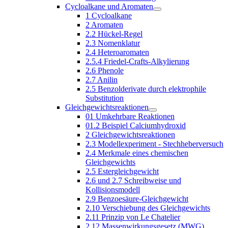
Cycloalkane und Aromaten
1 Cycloalkane
2 Aromaten
2.2 Hückel-Regel
2.3 Nomenklatur
2.4 Heteroaromaten
2.5.4 Friedel-Crafts-Alkylierung
2.6 Phenole
2.7 Anilin
2.5 Benzolderivate durch elektrophile
Substitution
Gleichgewichtsreaktionen
01 Umkehrbare Reaktionen
01.2 Beispiel Calciumhydroxid
2 Gleichgewichtsreaktionen
2.3 Modellexperiment - Stechheberversuch
2.4 Merkmale eines chemischen
Gleichgewichts
2.5 Estergleichgewicht
2.6 und 2.7 Schreibweise und
Kollisionsmodell
2.9 Benzoesäure-Gleichgewicht
2.10 Verschiebung des Gleichgewichts
2.11 Prinzip von Le Chatelier
2.12 Massenwirkungsgesetz (MWG)