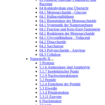
Racemat
04 Kohlenhydrate eine Übersicht
04.1 Monosaccharide - Glucose
04.1 Halbacetalbildung
04.1 Ringstruktur der Monosaccharide
04.1 Systematik der Namensgebung
04.1 Fructose und Keto-Enol-Tautomerie
04.1 Reaktionen der Monosaccharide
04.1 Glycosidbindung - Vollacetal
04.2 Disaccharide
04.2 Saccharose
04.3 Polysaccharide - Amylose
04.3 Cellulose
Naturstoffe II
5 Proteine
5.1.6 Aminosäure sind Ampholyte
5.1.7 Isoelektrischer Punkt
5.1.9 Nachweisreaktionen
5.2 Peptide
5.2.4 Einteilung der Peptide
5.3 Eiweiße
5.3.4 Primärstruktur
5.3.11 Enzyme
6 Nucleinsäure