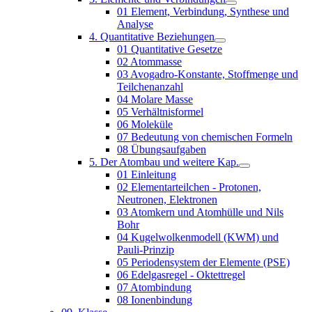
01 Element, Verbindung, Synthese und
Analyse
4. Quantitative Beziehungen
01 Quantitative Gesetze
02 Atommasse
03 Avogadro-Konstante, Stoffmenge und
Teilchenanzahl
04 Molare Masse
05 Verhältnisformel
06 Moleküle
07 Bedeutung von chemischen Formeln
08 Übungsaufgaben
5. Der Atombau und weitere Kap.
01 Einleitung
02 Elementarteilchen - Protonen,
Neutronen, Elektronen
03 Atomkern und Atomhülle und Nils
Bohr
04 Kugelwolkenmodell (KWM) und
Pauli-Prinzip
05 Periodensystem der Elemente (PSE)
06 Edelgasregel - Oktettregel
07 Atombindung
08 Ionenbindung