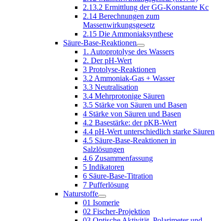
2.13.2 Ermittlung der GG-Konstante Kc
2.14 Berechnungen zum
Massenwirkungsgesetz
2.15 Die Ammoniaksynthese
Säure-Base-Reaktionen
1. Autoprotolyse des Wassers
2. Der pH-Wert
3 Protolyse-Reaktionen
3.2 Ammoniak-Gas + Wasser
3.3 Neutralisation
3.4 Mehrprotonige Säuren
3.5 Stärke von Säuren und Basen
4 Stärke von Säuren und Basen
4.2 Basestärke: der pKB-Wert
4.4 pH-Wert unterschiedlich starke Säuren
4.5 Säure-Base-Reaktionen in
Salzlösungen
4.6 Zusammenfassung
5 Indikatoren
6 Säure-Base-Titration
7 Pufferlösung
Naturstoffe
01 Isomerie
02 Fischer-Projektion
03 Optische Aktivität, Polarimeter und