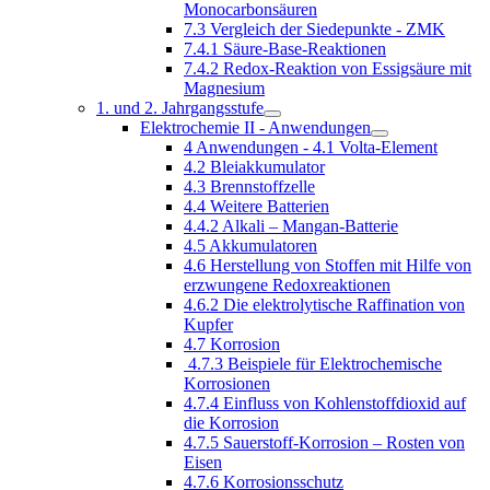
Monocarbonsäuren
7.3 Vergleich der Siedepunkte - ZMK
7.4.1 Säure-Base-Reaktionen
7.4.2 Redox-Reaktion von Essigsäure mit
Magnesium
1. und 2. Jahrgangsstufe
Elektrochemie II - Anwendungen
4 Anwendungen - 4.1 Volta-Element
4.2 Bleiakkumulator
4.3 Brennstoffzelle
4.4 Weitere Batterien
4.4.2 Alkali – Mangan-Batterie
4.5 Akkumulatoren
4.6 Herstellung von Stoffen mit Hilfe von
erzwungene Redoxreaktionen
4.6.2 Die elektrolytische Raffination von
Kupfer
4.7 Korrosion
4.7.3 Beispiele für Elektrochemische
Korrosionen
4.7.4 Einfluss von Kohlenstoffdioxid auf
die Korrosion
4.7.5 Sauerstoff-Korrosion – Rosten von
Eisen
4.7.6 Korrosionsschutz