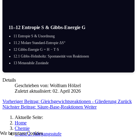
11–12 Entropie S & Gibbs-Energie G
11 Entropie S & Unordnung
11.2 Molare Standard-Entropie ΔS°
12 Gibbs-Energie G = H − T·S
12.1 Gibbs-Helmholtz: Spontaneität von Reaktionen
13 Metastabile Zustände
Details
Geschrieben von:
Wolfram Hölzel
Zuletzt aktualisiert: 02. April 2026
Vorheriger Beitrag: Gleichgewichtsreaktionen - Gliederung
Zurück
Nächster Beitrag: Säure-Base-Reaktionen
Weiter
Aktuelle Seite:
Home
Chemie
Wir benutzen Cookies
1. und 2. Jahrgangsstufe