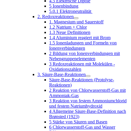
4.5 Elektrische Dipole
5 Ionenbindung
5.0.1 Elektroneutralität
2. Redoxreaktionen
1. Magnesium und Sauerstoff
1.2 Natrium + Chlor
1.3 Neue Definitionen
1.4 Aluminium reagiert mit Brom
1.5 Ionenladungen und Formeln von
Ionenverbindungen
2 Bildung von Ionenverbindungen mit
Nebengruppenelementen
3 Redoxreaktionen mit Molekülen -
Oxidationszahlen
3. Säure-Base-Reaktionen
Säure-Base-Reaktionen (Protolyse-
Reaktionen)
2 Reaktion von Chlorwasserstoff-Gas mit
Ammoniak-Gas
3 Reaktion von festem Ammoniumchlorid
und festem Natriumhydroxid
4 Allgemeine Säure-Base-Definition nach
Brønsted (1923)
5 Stärke von Säuren und Basen
6 Chlorwasserstoff-Gas und Wasser