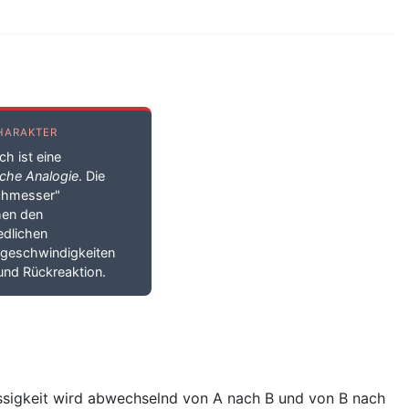
HARAKTER
ch ist eine
che Analogie
. Die
chmesser"
hen den
edlichen
sgeschwindigkeiten
und Rückreaktion.
üssigkeit wird abwechselnd von A nach B und von B nach