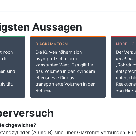
htigsten Aussagen
DIAGRAMMFORM
MODELLC
ßt noch
Die Kurven nähern sich
Der Versu
eide
asymptotisch einem
mechanis
konstanten Wert. Das gilt für
„Rohrdur
nen sind
das Volumen in den Zylindern
entsprec
:
ebenso wie für das
unterschi
tivität.
transportierte Volumen in den
Reaktion
Rohren.
von Hin- 
berversuch
leichgewichte?
Standzylinder (A und B) sind über Glasrohre verbunden. Fl