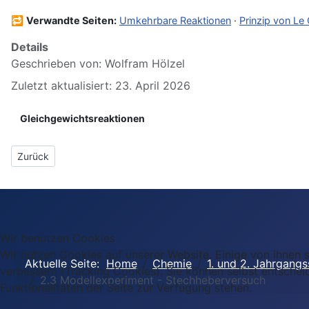
🔁
Verwandte Seiten:
Umkehrbare Reaktionen
·
Prinzip von Le 
Details
Geschrieben von:
Wolfram Hölzel
Zuletzt aktualisiert: 23. April 2026
Gleichgewichtsreaktionen
Vorheriger Beitrag: 02 Gleichgewichte
Zurück
Wir benutzen Cookies
Wir nutzen Cookies auf unserer Website. Einige von ihnen s
Aktuelle Seite:
Home
Chemie
1. und 2. Jahrgangs
verbessern (Tracking Cookies). Sie können selbst entschei
2.3 Modellexperiment - Stechheberversuch
Funktionalitäten der Seite zur Verfügung stehen.