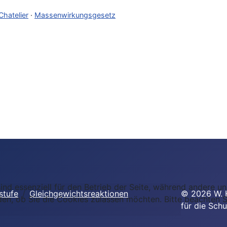
Chatelier
·
Massenwirkungsgesetz
ind essenziell für den Betrieb der Seite, während andere u
stufe
Gleichgewichtsreaktionen
©
2026
W. 
den, ob Sie die Cookies zulassen möchten. Bitte beachten S
für die Schu