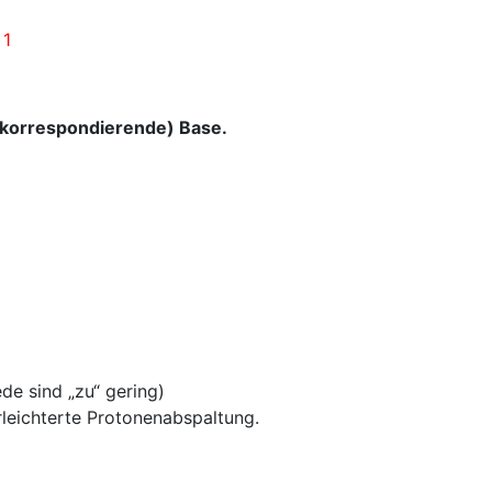
 1
 (korrespondierende) Base.
e sind „zu“ gering)
leichterte Protonenabspaltung.