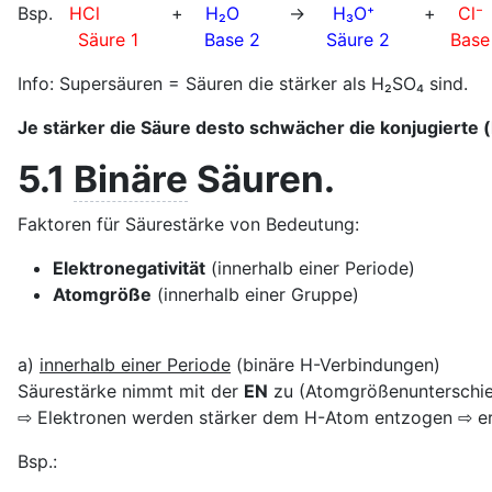
Bsp.
HCl
+
H₂O
→
H₃O⁺
+
Cl⁻
Säure 1
Base 2
Säure 2
Base
Info: Supersäuren = Säuren die stärker als H₂SO₄ sind.
Je stärker die Säure desto schwächer die konjugierte
5.1
Binäre
Säuren.
Faktoren für Säurestärke von Bedeutung:
Elektronegativität
(innerhalb einer Periode)
Atomgröße
(innerhalb einer Gruppe)
a)
innerhalb einer Periode
(binäre H-Verbindungen)
Säurestärke nimmt mit der
EN
zu (Atomgrößenunterschied
⇨ Elektronen werden stärker dem H-Atom entzogen ⇨ er
Bsp.: