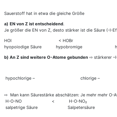
Sauerstoff hat in etwa die gleiche Größe
a)
EN von Z ist entscheidend
.
Je größer die EN von Z, desto stärker ist die Säure (-I-Ef
HOI < HOBr < H
hyopoiodige Säure hypobromige hypoch
b) An Z sind weitere O-Atome gebunden
⇨ stärkerer –I
hypochlorige – chlorig
⇨ Man kann Säurestärke abschätzen: Je mehr mehr O-At
H-O-NO < H-O-NO₂
salpetrige Säure Salpetersäure