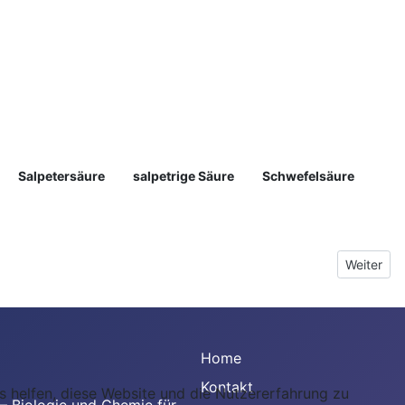
Salpetersäure
salpetrige Säure
Schwefelsäure
Nächster 
Weiter
Home
Kontakt
ns helfen, diese Website und die Nutzererfahrung zu