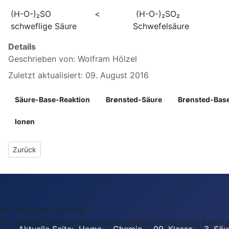
(H-O-)₂SO < (H-O-)₂SO₂
schweflige Säure Schwefelsäure
Details
Geschrieben von:
Wolfram Hölzel
Zuletzt aktualisiert: 09. August 2016
Säure-Base-Reaktion
Brønsted-Säure
Brønsted-Bas
Ionen
Vorheriger Beitrag: 4 Allgemeine Säure-Base-Definition nach Brø
Zurück
Wir benutzen Cookies
Wir nutzen Cookies auf unserer Website. Einige von ihnen s