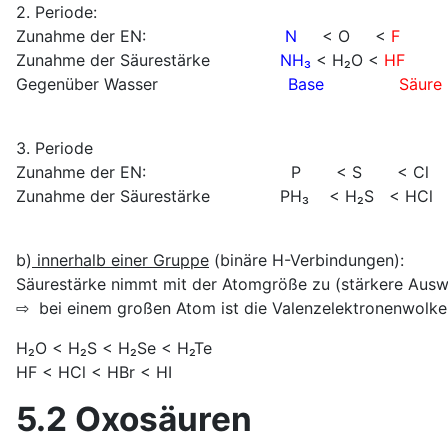
2. Periode:
Zunahme der EN:
N
< O <
F
Zunahme der Säurestärke
NH₃
< H₂O <
HF
Gegenüber Wasser
Base
Säure
3. Periode
Zunahme der EN: P < S < Cl
Zunahme der Säurestärke PH₃ < H₂S < HCl
b)
innerhalb einer Gruppe
(binäre H-Verbindungen):
Säurestärke nimmt mit der Atomgröße zu (stärkere Auswi
⇨ bei einem großen Atom ist die Valenzelektronenwolke 
H₂O < H₂S < H₂Se < H₂Te
HF < HCl < HBr < HI
5.2 Oxosäuren