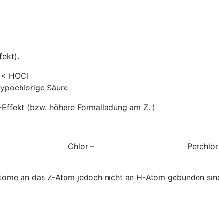
fekt).
OCl
lorige Säure
-Effekt (bzw. höhere Formalladung am Z. )
e – Chlor – Perchlorsäu
ome an das Z-Atom jedoch nicht an H-Atom gebunden sind,