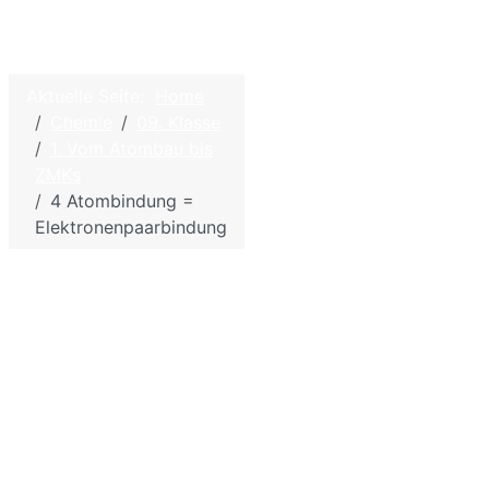
©
2026
Home
Aktuelle Seite:
Home
W.
Chemie
09. Klasse
Hölzel –
Kontakt
1. Vom Atombau bis
Biologie
Impressum - Disclaim
ZMKs
und
Datenschutzbestimm
4 Atombindung =
Chemie
Elektronenpaarbindung
für die
Sitemap
Schule