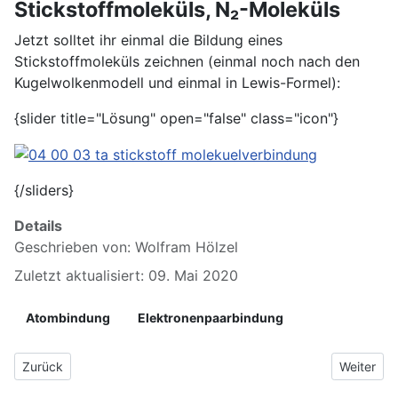
Stickstoffmoleküls, N₂-Moleküls
Jetzt solltet ihr einmal die Bildung eines
Stickstoffmoleküls zeichnen (einmal noch nach den
Kugelwolkenmodell und einmal in Lewis-Formel):
{slider title="Lösung" open="false" class="icon"}
{/sliders}
Details
Geschrieben von:
Wolfram Hölzel
Zuletzt aktualisiert: 09. Mai 2020
Atombindung
Elektronenpaarbindung
Vorheriger Beitrag: 3 Edelgasregel (Oktettregel)
Nächster 
Zurück
Weiter