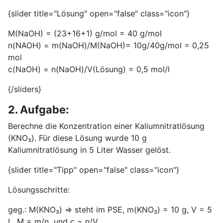
{slider title="Lösung" open="false" class="icon"}
M(NaOH) = (23+16+1) g/mol = 40 g/mol
n(NAOH) = m(NaOH)/M(NaOH)= 10g/40g/mol = 0,25
mol
c(NaOH) = n(NaOH)/V(Lösung) = 0,5 mol/l
{/sliders}
2. Aufgabe:
Berechne die Konzentration einer Kaliumnitratlösung
(KNO₃). Für diese Lösung wurde 10 g
Kaliumnitratlösung in 5 Liter Wasser gelöst.
{slider title="Tipp" open="false" class="icon"}
Lösungsschritte:
geg.: M(KNO₃) ⇒ steht im PSE, m(KNO₃) = 10 g, V = 5
L, M = m/n und c = n/V