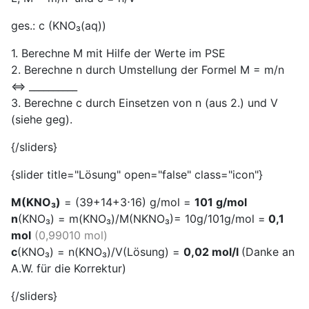
ges.: c (KNO₃(aq))
1. Berechne M mit Hilfe der Werte im PSE
2. Berechne n durch Umstellung der Formel M = m/n
<=> __________
3. Berechne c durch Einsetzen von n (aus 2.) und V
(siehe geg).
{/sliders}
{slider title="Lösung" open="false" class="icon"}
M(KNO₃)
= (39+14+3⋅16) g/mol =
101 g/mol
n
(KNO₃) = m(KNO₃)/M(NKNO₃)= 10g/101g/mol =
0,1
mol
(0,99010 mol)
c
(KNO₃) = n(KNO₃)/V(Lösung) =
0,02 mol/l
(Danke an
A.W. für die Korrektur)
{/sliders}