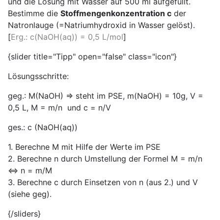
und die Lösung mit Wasser auf 500 ml aufgefüllt.
Bestimme die
Stoffmengenkonzentration c
der
Natronlauge (=Natriumhydroxid in Wasser gelöst).
[
Erg.: c(NaOH(aq)) = 0,5 L/mol
]
{slider title="Tipp" open="false" class="icon"}
Lösungsschritte:
geg.: M(NaOH) ⇒ steht im PSE, m(NaOH) = 10g, V =
0,5 L, M = m/n und c = n/V
ges.: c (NaOH(aq))
1. Berechne M mit Hilfe der Werte im PSE
2. Berechne n durch Umstellung der Formel M = m/n
<=> n = m/M
3. Berechne c durch Einsetzen von n (aus 2.) und V
(siehe geg).
{/sliders}