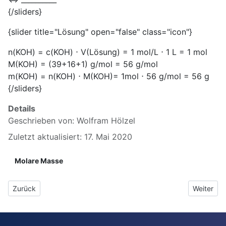
{/sliders}
{slider title="Lösung" open="false" class="icon"}
n(KOH) = c(KOH) ⋅ V(Lösung) = 1 mol/L ⋅ 1 L = 1 mol
M(KOH) = (39+16+1) g/mol = 56 g/mol
m(KOH) = n(KOH) ⋅ M(KOH)= 1mol ⋅ 56 g/mol = 56 g
{/sliders}
Details
Geschrieben von:
Wolfram Hölzel
Zuletzt aktualisiert: 17. Mai 2020
Molare Masse
Vorheriger Beitrag: 6 Chlorwasserstoff-Gas und Wasser
Nächster B
Zurück
Weiter