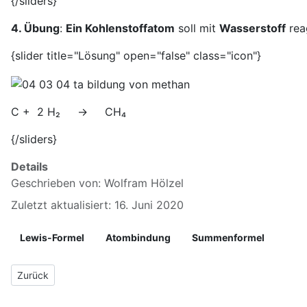
{/sliders}
4. Übung
:
Ein Kohlenstoffatom
soll mit
Wasserstoff
rea
{slider title="Lösung" open="false" class="icon"}
C + 2 H₂ → CH₄
{/sliders}
Details
Geschrieben von:
Wolfram Hölzel
Zuletzt aktualisiert: 16. Juni 2020
Lewis-Formel
Atombindung
Summenformel
Vorheriger Beitrag: 4.2 Summenformel
Zurück