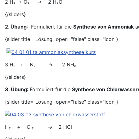
2 H₂ + O₂ → 2 H₂O
{/sliders}
2. Übung
: Formuliert für die
Synthese von Ammoniak
au
{slider title="Lösung" open="false" class="icon"}
3 H₂ + N₂ → 2 NH₃
{/sliders}
3. Übung
: Formuliert für die
Synthese von Chlorwassers
{slider title="Lösung" open="false" class="icon"}
H₂ + Cl₂ → 2 HCl