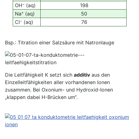
OH⁻ (aq)
198
Na⁺ (aq)
50
Cl⁻ (aq)
76
Bsp.: Titration einer Salzsäure mit Natronlauge
Die Leitfähigkeit Κ setzt sich
additiv
aus den
Einzelleitfähigkeiten aller vorhandenen Ionen
zusammen. Bei Oxonium- und Hydroxid-Ionen
„klappen dabei H-Brücken um“.