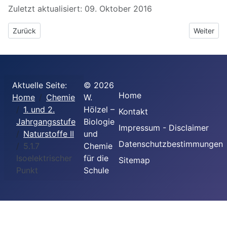
Zuletzt aktualisiert: 09. Oktober 2016
Vorheriger Beitrag: 5.1.6 Aminosäure sind Ampholyte
Nächster 
Zurück
Weiter
Aktuelle Seite:
©
2026
Home
Home
Chemie
W.
1. und 2.
Hölzel –
Kontakt
Jahrgangsstufe
Biologie
Impressum - Disclaimer
Naturstoffe II
und
Datenschutzbestimmungen
5.1.7
Chemie
Isoelektrischer
für die
Sitemap
Punkt
Schule