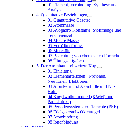
01 Element, Verbindung, Synthese und
Analyse
4. Quantitative Beziehungen
01 Quantitative Gesetze
02 Atommasse
03 Avogadro-Konstante, Stoffmenge und
Teilchenanzahl
04 Molare Masse
05 Verhältnisformel
06 Moleküle
07 Bedeutung von chemischen Formeln
08 Übungsaufgaben
5. Der Atombau und weitere Kap.
01 Einleitung
02 Elementarteilchen - Protonen,
Neutronen, Elektronen
03 Atomkern und Atomhülle und Nils
Bohr
04 Kugelwolkenmodell (KWM) und
Pauli-Prinzip
05 Periodensystem der Elemente (PSE)
06 Edelgasregel - Oktettregel
07 Atombindung
08 Ionenbindung