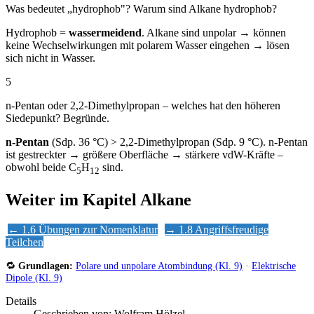
Was bedeutet „hydrophob"? Warum sind Alkane hydrophob?
Hydrophob =
wassermeidend
. Alkane sind unpolar → können
keine Wechselwirkungen mit polarem Wasser eingehen → lösen
sich nicht in Wasser.
5
n-Pentan oder 2,2-Dimethylpropan – welches hat den höheren
Siedepunkt? Begründe.
n-Pentan
(Sdp. 36 °C) > 2,2-Dimethylpropan (Sdp. 9 °C). n-Pentan
ist gestreckter → größere Oberfläche → stärkere vdW-Kräfte –
obwohl beide C
H
sind.
5
12
Weiter im Kapitel Alkane
← 1.6 Übungen zur Nomenklatur
→ 1.8 Angriffsfreudige
Teilchen
🔁
Grundlagen:
Polare und unpolare Atombindung (Kl. 9)
·
Elektrische
Dipole (Kl. 9)
Details
Geschrieben von:
Wolfram Hölzel