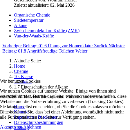
Zuletzt aktualisiert: 02. Mai 2026
Organische Chemie
Siedetemperatur
Alkane
Zwischenmolekulare Kräfte (ZMK)
Van-der-Waals-Kräfte
Vorheriger Beitrag: 01.6 Übung zur Nomenklatur
Zurück
Nächster
Beitrag: 01.8 Angriffsfreudige Teilchen
Weiter
Aktuelle Seite:
Home
Chemie
10. Klasse
Wir benutzen Cookies
1. Alkane
1.7 Eigenschaften der Alkane
Wir nutzen Cookies auf unserer Website. Einige von ihnen sind
essenziell für den Betrieb der Seite, während andere uns helfen, diese
©
2026
W. Hölzel – Biologie und Chemie für die Schule
Website und die Nutzererfahrung zu verbessern (Tracking Cookies).
Sie können selbst entscheiden, ob Sie die Cookies zulassen möchten.
Home
Bitte beachten Sie, dass bei einer Ablehnung womöglich nicht mehr
Kontakt
alle Funktionalitäten der Seite zur Verfügung stehen.
Impressum - Disclaimer
Datenschutzbestimmungen
Akzeptieren
Ablehnen
Sitemap