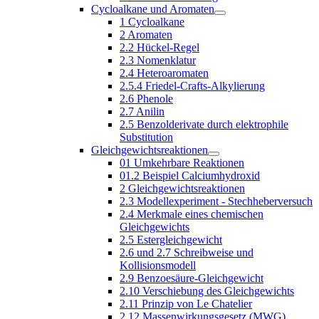
Cycloalkane und Aromaten
1 Cycloalkane
2 Aromaten
2.2 Hückel-Regel
2.3 Nomenklatur
2.4 Heteroaromaten
2.5.4 Friedel-Crafts-Alkylierung
2.6 Phenole
2.7 Anilin
2.5 Benzolderivate durch elektrophile
Substitution
Gleichgewichtsreaktionen
01 Umkehrbare Reaktionen
01.2 Beispiel Calciumhydroxid
2 Gleichgewichtsreaktionen
2.3 Modellexperiment - Stechheberversuch
2.4 Merkmale eines chemischen
Gleichgewichts
2.5 Estergleichgewicht
2.6 und 2.7 Schreibweise und
Kollisionsmodell
2.9 Benzoesäure-Gleichgewicht
2.10 Verschiebung des Gleichgewichts
2.11 Prinzip von Le Chatelier
2.12 Massenwirkungsgesetz (MWG)