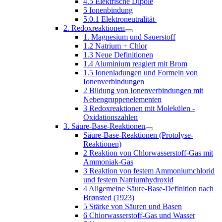
4.5 Elektrische Dipole
5 Ionenbindung
5.0.1 Elektroneutralität
2. Redoxreaktionen
1. Magnesium und Sauerstoff
1.2 Natrium + Chlor
1.3 Neue Definitionen
1.4 Aluminium reagiert mit Brom
1.5 Ionenladungen und Formeln von
Ionenverbindungen
2 Bildung von Ionenverbindungen mit
Nebengruppenelementen
3 Redoxreaktionen mit Molekülen -
Oxidationszahlen
3. Säure-Base-Reaktionen
Säure-Base-Reaktionen (Protolyse-
Reaktionen)
2 Reaktion von Chlorwasserstoff-Gas mit
Ammoniak-Gas
3 Reaktion von festem Ammoniumchlorid
und festem Natriumhydroxid
4 Allgemeine Säure-Base-Definition nach
Brønsted (1923)
5 Stärke von Säuren und Basen
6 Chlorwasserstoff-Gas und Wasser