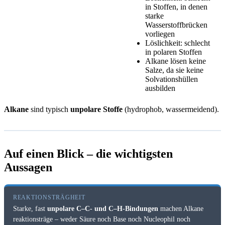
in Stoffen, in denen
starke
Wasserstoffbrücken
vorliegen
Löslichkeit: schlecht
in polaren Stoffen
Alkane lösen keine
Salze, da sie keine
Solvationshüllen
ausbilden
Alkane
sind typisch
unpolare Stoffe
(hydrophob, wassermeidend).
Auf einen Blick – die wichtigsten
Aussagen
REAKTIONSTRÄGHEIT
Starke, fast
unpolare C–C- und C–H-Bindungen
machen Alkane
reaktionsträge – weder Säure noch Base noch Nucleophil noch