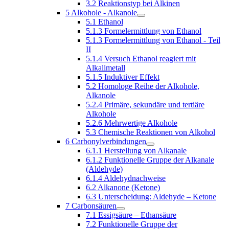
3.2 Reaktionstyp bei Alkinen
5 Alkohole - Alkanole
5.1 Ethanol
5.1.3 Formelermittlung von Ethanol
5.1.3 Formelermittlung von Ethanol - Teil
II
5.1.4 Versuch Ethanol reagiert mit
Alkalimetall
5.1.5 Induktiver Effekt
5.2 Homologe Reihe der Alkohole,
Alkanole
5.2.4 Primäre, sekundäre und tertiäre
Alkohole
5.2.6 Mehrwertige Alkohole
5.3 Chemische Reaktionen von Alkohol
6 Carbonylverbindungen
6.1.1 Herstellung von Alkanale
6.1.2 Funktionelle Gruppe der Alkanale
(Aldehyde)
6.1.4 Aldehydnachweise
6.2 Alkanone (Ketone)
6.3 Unterscheidung: Aldehyde – Ketone
7 Carbonsäuren
7.1 Essigsäure – Ethansäure
7.2 Funktionelle Gruppe der