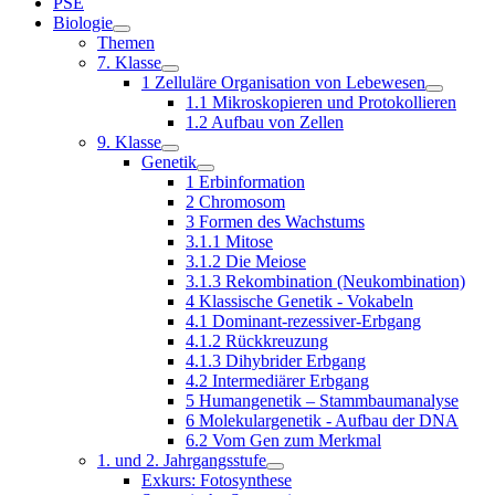
PSE
Biologie
Themen
7. Klasse
1 Zelluläre Organisation von Lebewesen
1.1 Mikroskopieren und Protokollieren
1.2 Aufbau von Zellen
9. Klasse
Genetik
1 Erbinformation
2 Chromosom
3 Formen des Wachstums
3.1.1 Mitose
3.1.2 Die Meiose
3.1.3 Rekombination (Neukombination)
4 Klassische Genetik - Vokabeln
4.1 Dominant-rezessiver-Erbgang
4.1.2 Rückkreuzung
4.1.3 Dihybrider Erbgang
4.2 Intermediärer Erbgang
5 Humangenetik – Stammbaumanalyse
6 Molekulargenetik - Aufbau der DNA
6.2 Vom Gen zum Merkmal
1. und 2. Jahrgangsstufe
Exkurs: Fotosynthese