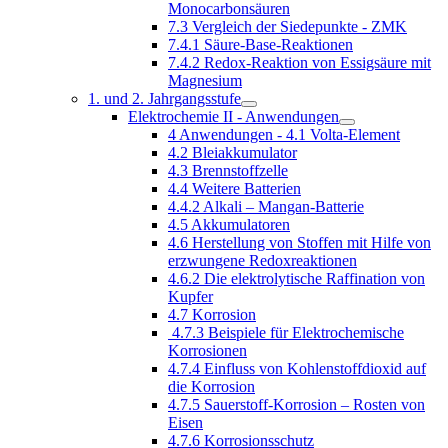
Monocarbonsäuren
7.3 Vergleich der Siedepunkte - ZMK
7.4.1 Säure-Base-Reaktionen
7.4.2 Redox-Reaktion von Essigsäure mit
Magnesium
1. und 2. Jahrgangsstufe
Elektrochemie II - Anwendungen
4 Anwendungen - 4.1 Volta-Element
4.2 Bleiakkumulator
4.3 Brennstoffzelle
4.4 Weitere Batterien
4.4.2 Alkali – Mangan-Batterie
4.5 Akkumulatoren
4.6 Herstellung von Stoffen mit Hilfe von
erzwungene Redoxreaktionen
4.6.2 Die elektrolytische Raffination von
Kupfer
4.7 Korrosion
4.7.3 Beispiele für Elektrochemische
Korrosionen
4.7.4 Einfluss von Kohlenstoffdioxid auf
die Korrosion
4.7.5 Sauerstoff-Korrosion – Rosten von
Eisen
4.7.6 Korrosionsschutz