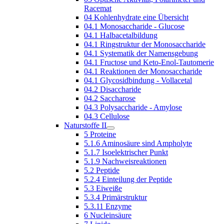
Racemat
04 Kohlenhydrate eine Übersicht
04.1 Monosaccharide - Glucose
04.1 Halbacetalbildung
04.1 Ringstruktur der Monosaccharide
04.1 Systematik der Namensgebung
04.1 Fructose und Keto-Enol-Tautomerie
04.1 Reaktionen der Monosaccharide
04.1 Glycosidbindung - Vollacetal
04.2 Disaccharide
04.2 Saccharose
04.3 Polysaccharide - Amylose
04.3 Cellulose
Naturstoffe II
5 Proteine
5.1.6 Aminosäure sind Ampholyte
5.1.7 Isoelektrischer Punkt
5.1.9 Nachweisreaktionen
5.2 Peptide
5.2.4 Einteilung der Peptide
5.3 Eiweiße
5.3.4 Primärstruktur
5.3.11 Enzyme
6 Nucleinsäure