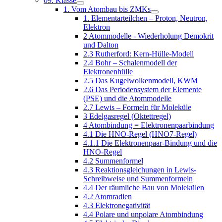
09. Klasse
1. Vom Atombau bis ZMKs
1. Elementarteilchen – Proton, Neutron,
Elektron
2 Atommodelle - Wiederholung Demokrit
und Dalton
2.3 Rutherford: Kern-Hülle-Modell
2.4 Bohr – Schalenmodell der
Elektronenhülle
2.5 Das Kugelwolkenmodell, KWM
2.6 Das Periodensystem der Elemente
(PSE) und die Atommodelle
2.7 Lewis – Formeln für Moleküle
3 Edelgasregel (Oktettregel)
4 Atombindung = Elektronenpaarbindung
4.1 Die HNO-Regel (HNO7-Regel)
4.1.1 Die Elektronenpaar-Bindung und die
HNO-Regel
4.2 Summenformel
4.3 Reaktionsgleichungen in Lewis-
Schreibweise und Summenformeln
4.4 Der räumliche Bau von Molekülen
4.2 Atomradien
4.3 Elektronegativität
4.4 Polare und unpolare Atombindung