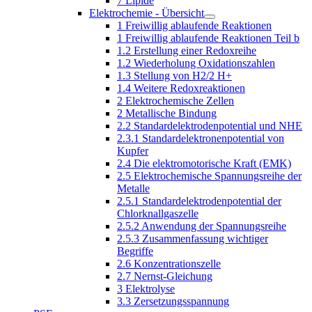
7 Lipide
Elektrochemie - Übersicht
1 Freiwillig ablaufende Reaktionen
1 Freiwillig ablaufende Reaktionen Teil b
1.2 Erstellung einer Redoxreihe
1.2 Wiederholung Oxidationszahlen
1.3 Stellung von H2/2 H+
1.4 Weitere Redoxreaktionen
2 Elektrochemische Zellen
2 Metallische Bindung
2.2 Standardelektrodenpotential und NHE
2.3.1 Standardelektronenpotential von
Kupfer
2.4 Die elektromotorische Kraft (EMK)
2.5 Elektrochemische Spannungsreihe der
Metalle
2.5.1 Standardelektrodenpotential der
Chlorknallgaszelle
2.5.2 Anwendung der Spannungsreihe
2.5.3 Zusammenfassung wichtiger
Begriffe
2.6 Konzentrationszelle
2.7 Nernst-Gleichung
3 Elektrolyse
3.3 Zersetzungsspannung