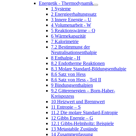
Energetik - Thermodynamik
1 Systeme
2 Energieerhaltungssatz
3 Innere Energie – U
4 Volumenarbeit - W
5 Reaktionswärme – Q
6 Wärmekapazität
7 Kalorimetrie
7.2 Bestimmung der
Neutralisationsenthalpie
8 Enthalpie - H
8.2 Endotherme Reaktionen
8.3 Molare Standard-Bildungsenthalpie
8.6 Satz von Hess
8.6 Satz von Hess - Teil II
9 Bindungsenthalpien
9.2 Gitterenergien – Born-Haber-
Kreispozess
10 Heizwert und Brennwert
11 Entropie – S
11.2 Die molare Standard-Entropie
12 Gibbs Energie – G
12.1 Gibbs-Helmholtz: Beispiele
13 Metastabile Zustände
14 Zusammenfassung