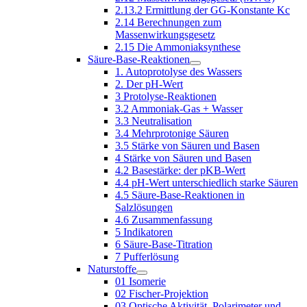
2.13.2 Ermittlung der GG-Konstante Kc
2.14 Berechnungen zum
Massenwirkungsgesetz
2.15 Die Ammoniaksynthese
Säure-Base-Reaktionen
1. Autoprotolyse des Wassers
2. Der pH-Wert
3 Protolyse-Reaktionen
3.2 Ammoniak-Gas + Wasser
3.3 Neutralisation
3.4 Mehrprotonige Säuren
3.5 Stärke von Säuren und Basen
4 Stärke von Säuren und Basen
4.2 Basestärke: der pKB-Wert
4.4 pH-Wert unterschiedlich starke Säuren
4.5 Säure-Base-Reaktionen in
Salzlösungen
4.6 Zusammenfassung
5 Indikatoren
6 Säure-Base-Titration
7 Pufferlösung
Naturstoffe
01 Isomerie
02 Fischer-Projektion
03 Optische Aktivität, Polarimeter und