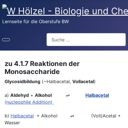
Lernseite für die Oberstufe BW
Suchen
zu 4.1.7 Reaktionen der
Monosaccharide
Glycosidbildung
(~Halbacetal,
Vollacetal
)
a)
Aldehyd
+
Alkohol
⇌
Halbacetal
(nucleophile Addition)
b)
Halbacetal
+ Alkohol ⇌ (Voll)Acetal +
Wasser