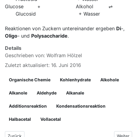
Glucose + Alkohol ⇌
Glucosid + Wasser
Reaktionen von Zuckern untereinander ergeben
Di
-,
Oligo
- und
Polysaccharide
.
Details
Geschrieben von:
Wolfram Hölzel
Zuletzt aktualisiert: 16. Juni 2016
Organische Chemie
Kohlenhydrate
Alkohole
Alkanole
Aldehyde
Alkanale
Additionsreaktion
Kondensationsreaktion
Halbacetal
Vollacetal
Vorheriger Beitrag: 04.1.7 Reaktionen der Monosaccharide
Nächster 
Zurück
Weiter