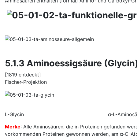
Aminosäuren enthalten (formal) Amino- und Carboxyl-G
5.1.3 Aminoessigsäure (Glycin
[1819 entdeckt]
Fischer-Projektion
L-Glycin α-L-Aminosäur
Merke
: Alle Aminosäuren, die in Proteinen gefunden werd
vorkommenden Proteinen gewonnen werden, am α-C-Ato