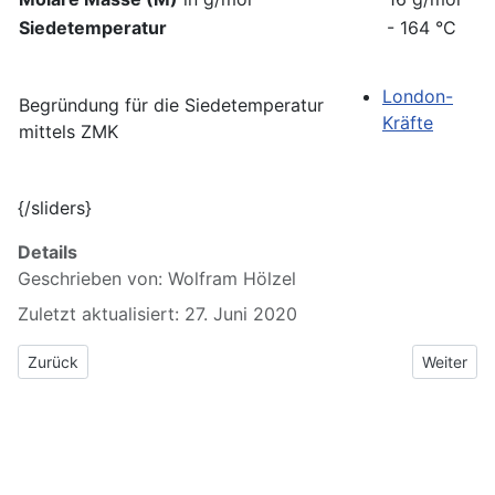
Siedetemperatur
- 164 °C
London-
Begründung für die Siedetemperatur
Kräfte
mittels ZMK
{/sliders}
Details
Geschrieben von:
Wolfram Hölzel
Zuletzt aktualisiert: 27. Juni 2020
Vorheriger Beitrag: 6.1.1 Herstellung von Alkanale
Nächster 
Zurück
Weiter