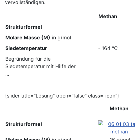
vervollständigen.
Methan
Strukturformel
Molare Masse (M)
in g/mol
Siedetemperatur
- 164 °C
Begründung für die
Siedetemperatur mit Hilfe der
...
{slider title="Lösung" open="false" class="icon"}
Methan
Strukturformel
Molare Masse (M)
in g/mol
16 g/mol