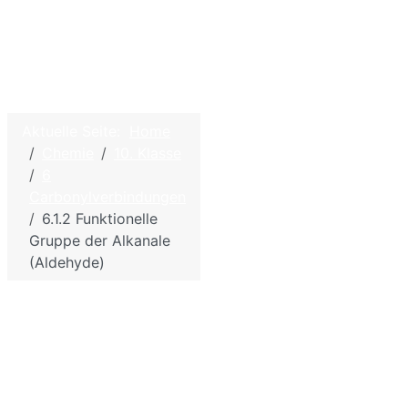
©
2026
Aktuelle Seite:
Home
Home
W.
Chemie
10. Klasse
Hölzel –
Kontakt
6
Biologie
Carbonylverbindungen
Impressum - Disclaim
und
6.1.2 Funktionelle
Datenschutzbestimm
Chemie
Gruppe der Alkanale
für die
Sitemap
(Aldehyde)
Schule