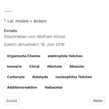
-----
1
: Lat. mutare = ändern
Details
Geschrieben von:
Wolfram Hölzel
Zuletzt aktualisiert: 16. Juni 2016
Organische Chemie
elektrophile Teilchen
Isomerie
Chiral
Alkohole
Alkanole
Carbonyle
Aldehyde
nucleophiles Teilchen
Additionsreaktion
Halbacetal
Vorheriger Beitrag: 04.1.2 Halbacetalbildung
Nächster 
Zurück
Weiter