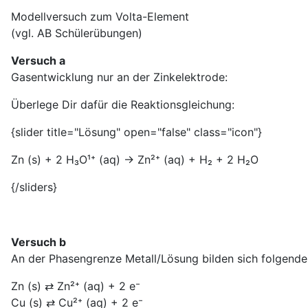
Modellversuch zum Volta-Element
(vgl. AB Schülerübungen)
Versuch a
Gasentwicklung nur an der Zinkelektrode:
Überlege Dir dafür die Reaktionsgleichung:
{slider title="Lösung" open="false" class="icon"}
Zn (s) + 2 H₃O¹⁺ (aq) → Zn²⁺ (aq) + H₂ + 2 H₂O
{/sliders}
Versuch b
An der Phasengrenze Metall/Lösung bilden sich folgende
Zn (s) ⇄ Zn²⁺ (aq) + 2 e⁻
Cu (s) ⇄ Cu²⁺ (aq) + 2 e⁻