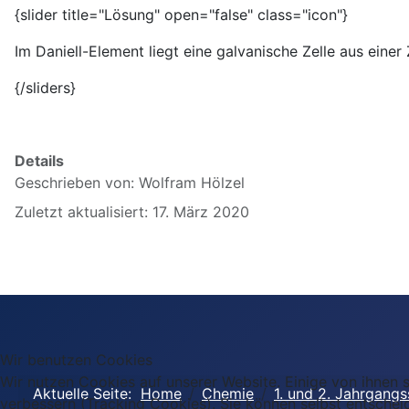
{slider title="Lösung" open="false" class="icon"}
Im Daniell-Element liegt eine galvanische Zelle aus einer
{/sliders}
Details
Geschrieben von:
Wolfram Hölzel
Zuletzt aktualisiert: 17. März 2020
Wir benutzen Cookies
Wir nutzen Cookies auf unserer Website. Einige von ihnen s
Aktuelle Seite:
Home
Chemie
1. und 2. Jahrgangs
verbessern (Tracking Cookies). Sie können selbst entschei