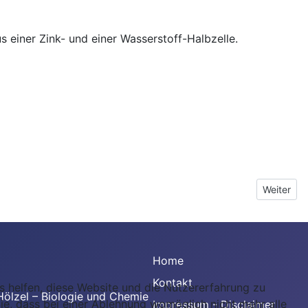
us einer Zink- und einer Wasserstoff-Halbzelle.
Nächster 
Weiter
Home
Kontakt
ns helfen, diese Website und die Nutzererfahrung zu
ölzel – Biologie und Chemie
ie, dass bei einer Ablehnung womöglich nicht mehr alle
Impressum - Disclaimer