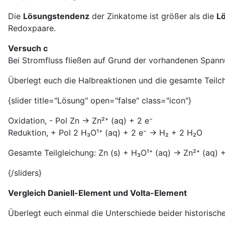
Die
Lösungstendenz
der Zinkatome ist größer als die
L
Redoxpaare.
Versuch c
Bei Stromfluss fließen auf Grund der vorhandenen Span
Überlegt euch die Halbreaktionen und die gesamte Teilc
{slider title="Lösung" open="false" class="icon"}
Oxidation, - Pol Zn → Zn²⁺ (aq) + 2 e⁻
Reduktion, + Pol 2 H₃O¹⁺ (aq) + 2 e⁻ → H₂ + 2 H₂O
Gesamte Teilgleichung: Zn (s) + H₃O¹⁺ (aq) → Zn²⁺ (aq) 
{/sliders}
Vergleich Daniell-Element und Volta-Element
Überlegt euch einmal die Unterschiede beider historisch