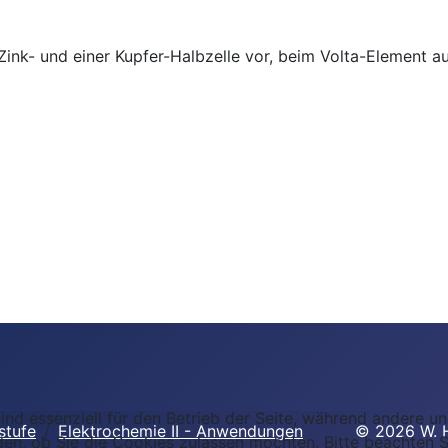
 Zink- und einer Kupfer-Halbzelle vor, beim Volta-Element a
ind essenziell für den Betrieb der Seite, während andere u
stufe
Elektrochemie II - Anwendungen
©
2026
W. H
den, ob Sie die Cookies zulassen möchten. Bitte beachten S