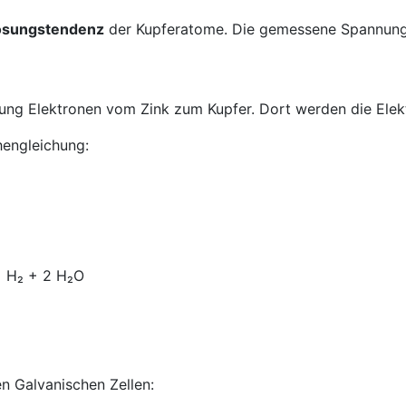
ösungstendenz
der Kupferatome. Die gemessene Spannung is
nung Elektronen vom Zink zum Kupfer. Dort werden die El
hengleichung:
+ H₂ + 2 H₂O
en Galvanischen Zellen: