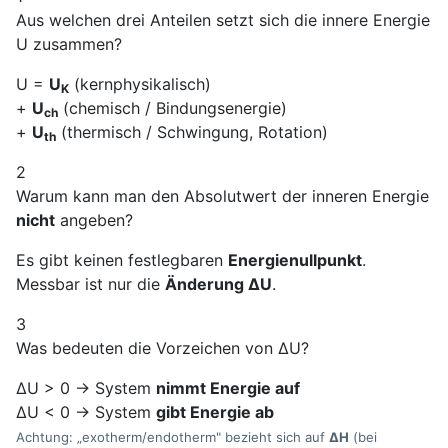
Aus welchen drei Anteilen setzt sich die innere Energie
U zusammen?
U =
U
(kernphysikalisch)
K
+
U
(chemisch / Bindungsenergie)
ch
+
U
(thermisch / Schwingung, Rotation)
th
2
Warum kann man den Absolutwert der inneren Energie
nicht
angeben?
Es gibt keinen festlegbaren
Energienullpunkt
.
Messbar ist nur die
Änderung ΔU
.
3
Was bedeuten die Vorzeichen von ΔU?
ΔU > 0 → System
nimmt Energie auf
ΔU < 0 → System
gibt Energie ab
Achtung: „exotherm/endotherm" bezieht sich auf
ΔH
(bei