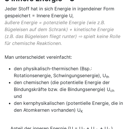
Jeder Stoff hat in sich Energie in irgendeiner Form
gespeichert = Innere Energie U,
äußere Energie = potenzielle Energie (wie z.B.
Bügeleisen auf dem Schrank) + kinetische Energie
(z.B. das Bügeleisen fliegt runter) ⇨ spielt keine Rolle
für chemische Reaktionen.
Man unterscheidet vereinfacht:
den physikalisch-thermischen (Bsp.:
Rotationsenergie, Schwingungsenergie), U
th
den chemischen (die potentielle Energie der
Bindungskräfte bzw. die Bindungsenergie) U
ch
und
den kernphysikalischen (potentielle Energie, die in
den Atomkernen vorhanden) U
K
.....Anteil der inneren Energie (U = U
+ U
+ U
)