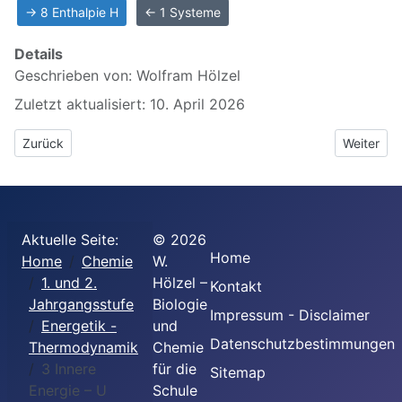
→ 8 Enthalpie H
← 1 Systeme
Details
Geschrieben von:
Wolfram Hölzel
Zuletzt aktualisiert: 10. April 2026
Vorheriger Beitrag: 2 Energieerhaltungssatz (Energieprinzip)
Nächster 
Zurück
Weiter
Aktuelle Seite:
©
2026
Home
Home
Chemie
W.
1. und 2.
Hölzel –
Kontakt
Jahrgangsstufe
Biologie
Impressum - Disclaimer
Energetik -
und
Datenschutzbestimmungen
Thermodynamik
Chemie
3 Innere
für die
Sitemap
Energie – U
Schule