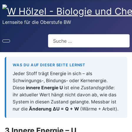
Lernseite für die Oberstufe BW
Suchen
WAS DU AUF DIESER SEITE LERNST
Jeder Stoff trägt Energie in sich – als
Schwingungs-, Bindungs- oder Kernenergie.
Diese
innere Energie U
ist eine
Zustandsgröße
:
ihr aktueller Wert hängt nicht davon ab, wie das
System in diesen Zustand gelangte. Messbar ist
nur die
Änderung ΔU = Q + W
(Wärme + Arbeit).
3 Innere Energie – U