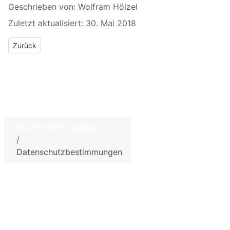
Geschrieben von:
Wolfram Hölzel
Zuletzt aktualisiert: 30. Mai 2018
Vorheriger Beitrag: Impressum
Zurück
©
2026
Home
W.
Hölzel –
Kontakt
Aktuelle Seite:
Home
Biologie
Impressum - Disc
und
Datenschutzbestimmungen
Datenschutzbes
Chemie
für die
Sitemap
Schule