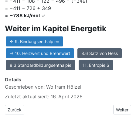
= −411 − 108 − 122 − 496 − (−349)
= −411 − 726 + 349
=
−788 kJ/mol
✓
Weiter im Kapitel Energetik
← 9. Bindungsenthalpien
→ 10. Heizwert und Brennwert
8.6 Satz von Hess
8.3 Standardbildungsenthalpie
11. Entropie S
Details
Geschrieben von:
Wolfram Hölzel
Zuletzt aktualisiert: 16. April 2026
Vorheriger Beitrag: 9 Bindungsenthalpien
Nächster 
Zurück
Weiter