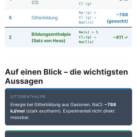
(Cl)
Cl⁻(g)
Na⁺(g) +
−788
5
Gitterbildung
Cl⁻(g) →
(gesucht)
NaCl(s)
Na(s) + ½
Bildungsenthalpie
Σ
−411 ✓
Cl₂(g) →
(Satz von Hess)
NaCl(s)
Auf einen Blick – die wichtigsten
Aussagen
GITTERENTHALPIE
Energie bei Gitterbildung aus Gasionen. NaCl:
−788
kJ/mol
(stark exotherm). Experimentell nicht direkt
messbar.