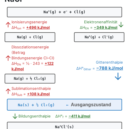
+
−
Na
(g) + e
+ Cl(g)
Ionisierungsenergie
Elektronenaffinität
↑
↓
ΔH
=
+496 kJ/mol
ΔH
=
−349 kJ/mol
Ion
EA
+
−
Na(g) + Cl(g)
Na
(g) + Cl
(g)
Dissoziationsenergie
(Betrag
↑
Bindungsenergie Cl–Cl)
Gitterenthalpie
ΔH
= ½ · 243 =
+122
Dis
−788 kJ/mol
ΔH°
=
kJ/mol
Gitter
↓
Na(g) + ½ Cl₂(g)
Sublimationsenthalpie
↑
ΔH
=
+108 kJ/mol
Sub
Ausgangszustand
Na(s) + ½ Cl₂(g) ←
↓
Bildungsenthalpie ΔH°
=
−411 kJ/mol
f
+
−
Na
Cl
(s)