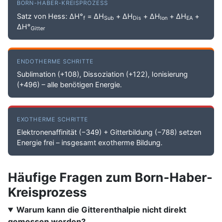
BORN-HABER-KREISPROZESS
Satz von Hess: ΔH°
= ΔH
+ ΔH
+ ΔH
+ ΔH
+
f
Sub
Dis
Ion
EA
ΔH°
Gitter
ENDOTHERME SCHRITTE
Sublimation (+108), Dissoziation (+122), Ionisierung
(+496) – alle benötigen Energie.
EXOTHERME SCHRITTE
Elektronenaffinität (−349) + Gitterbildung (−788) setzen
Energie frei – insgesamt exotherme Bildung.
Häufige Fragen zum Born-Haber-
Kreisprozess
Warum kann die Gitterenthalpie nicht direkt
gemessen werden?