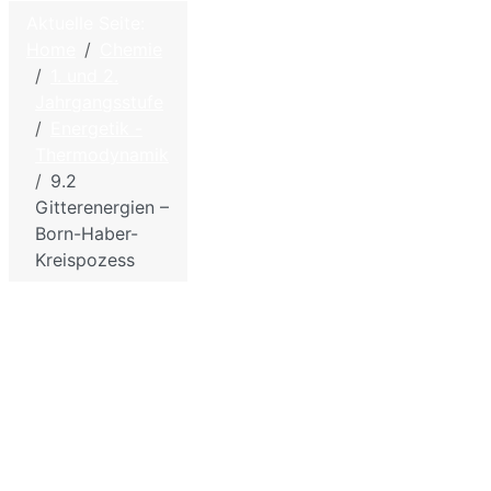
Aktuelle Seite:
Home
Chemie
©
2026
Home
1. und 2.
W.
Jahrgangsstufe
Hölzel –
Kontakt
Energetik -
Biologie
Impressum - Disclaimer
Thermodynamik
und
Datenschutzbestimmungen
9.2
Chemie
Gitterenergien –
für die
Sitemap
Born-Haber-
Schule
Kreispozess