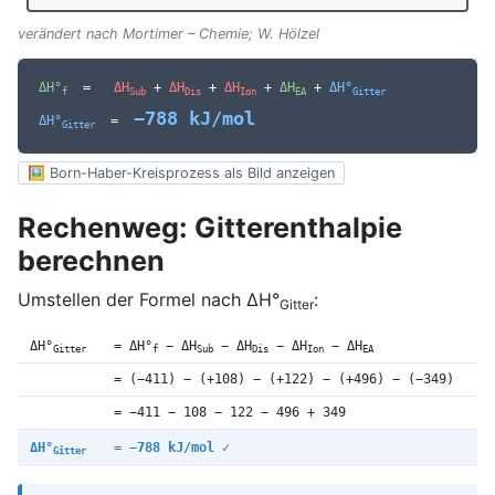
verändert nach Mortimer – Chemie; W. Hölzel
ΔH°
=
ΔH
+
ΔH
+
ΔH
+
ΔH
+
ΔH°
f
Sub
Dis
Ion
EA
Gitter
−788 kJ/mol
ΔH°
=
Gitter
🖼 Born-Haber-Kreisprozess als Bild anzeigen
Rechenweg: Gitterenthalpie
berechnen
Umstellen der Formel nach ΔH°
:
Gitter
ΔH°
= ΔH°
− ΔH
− ΔH
− ΔH
− ΔH
Gitter
f
Sub
Dis
Ion
EA
= (−411) − (+108) − (+122) − (+496) − (−349)
= −411 − 108 − 122 − 496 + 349
ΔH°
=
−788 kJ/mol
✓
Gitter