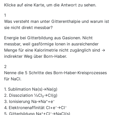
Klicke auf eine Karte, um die Antwort zu sehen.
1
Was versteht man unter Gitterenthalpie und warum ist
sie nicht direkt messbar?
Energie bei Gitterbildung aus Gasionen. Nicht
messbar, weil gasförmige Ionen in ausreichender
Menge für eine Kalorimetrie nicht zugänglich sind →
indirekter Weg über Born-Haber.
2
Nenne die 5 Schritte des Born-Haber-Kreisprozesses
für NaCl.
1. Sublimation Na(s)→Na(g)
2. Dissoziation ½Cl₂→Cl(g)
3. Ionisierung Na→Na⁺+e⁻
4. Elektronenaffinität Cl+e⁻→Cl⁻
5. Gitterbildung Na⁺+Cl⁻→NaCl(s)