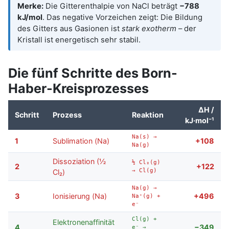
Merke:
Die Gitterenthalpie von NaCl beträgt
−788
kJ/mol
. Das negative Vorzeichen zeigt: Die Bildung
des Gitters aus Gasionen ist
stark exotherm
– der
Kristall ist energetisch sehr stabil.
Die fünf Schritte des Born-
Haber-Kreisprozesses
ΔH /
Schritt
Prozess
Reaktion
kJ·mol⁻¹
Na(s) →
1
Sublimation (Na)
+108
Na(g)
Dissoziation (½
½ Cl₂(g)
2
+122
→ Cl(g)
Cl₂)
Na(g) →
3
Ionisierung (Na)
+496
Na⁺(g) +
e⁻
Cl(g) +
Elektronenaffinität
4
−349
e⁻ →