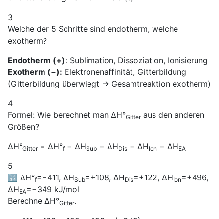
3
Welche der 5 Schritte sind endotherm, welche
exotherm?
Endotherm (+):
Sublimation, Dissoziation, Ionisierung
Exotherm (−):
Elektronenaffinität, Gitterbildung
(Gitterbildung überwiegt → Gesamtreaktion exotherm)
4
Formel: Wie berechnet man ΔH°
aus den anderen
Gitter
Größen?
ΔH°
= ΔH°
− ΔH
− ΔH
− ΔH
− ΔH
Gitter
f
Sub
Dis
Ion
EA
5
🔢 ΔH°
=−411, ΔH
=+108, ΔH
=+122, ΔH
=+496,
f
Sub
Dis
Ion
ΔH
=−349 kJ/mol
EA
Berechne ΔH°
.
Gitter