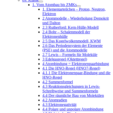
09. Klasse
1. Vom Atombau bis ZMKs
1. Elementarteilchen – Proton, Neutron,
Elektron
2 Atommodelle - Wiederholung Demokrit
und Dalton
2.3 Rutherford: Kern-Hülle-Modell
2.4 Bohr – Schalenmodell der
Elektronenhülle
2.5 Das Kugelwolkenmodell, KWM
2.6 Das Periodensystem der Elemente
(PSE) und die Atommodelle
2.7 Lewis – Formeln für Moleküle
3 Edelgasregel (Oktettregel)
4 Atombindung = Elektronenpaarbindung
4.1 Die HNO-Regel (HNO7-Regel)
4.1.1 Die Elektronenpaar-Bindung und die
HNO-Regel
4.2 Summenformel
4.3 Reaktionsgleichungen in Lewis-
Schreibweise und Summenformeln
4.4 Der räumliche Bau von Molekülen
4.2 Atomradien
4.3 Elektronegativität
4.4 Polare und unpolare Atombindung