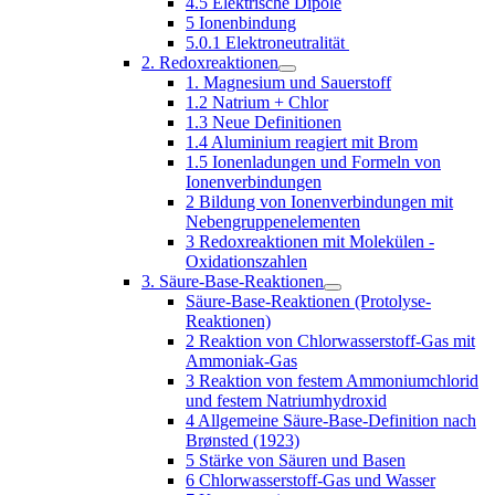
4.5 Elektrische Dipole
5 Ionenbindung
5.0.1 Elektroneutralität
2. Redoxreaktionen
1. Magnesium und Sauerstoff
1.2 Natrium + Chlor
1.3 Neue Definitionen
1.4 Aluminium reagiert mit Brom
1.5 Ionenladungen und Formeln von
Ionenverbindungen
2 Bildung von Ionenverbindungen mit
Nebengruppenelementen
3 Redoxreaktionen mit Molekülen -
Oxidationszahlen
3. Säure-Base-Reaktionen
Säure-Base-Reaktionen (Protolyse-
Reaktionen)
2 Reaktion von Chlorwasserstoff-Gas mit
Ammoniak-Gas
3 Reaktion von festem Ammoniumchlorid
und festem Natriumhydroxid
4 Allgemeine Säure-Base-Definition nach
Brønsted (1923)
5 Stärke von Säuren und Basen
6 Chlorwasserstoff-Gas und Wasser