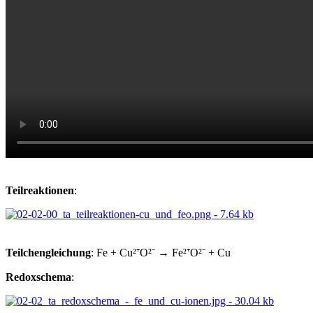
Teilreaktionen
:
Teilchengleichung
: Fe + Cu²⁺O²⁻ → Fe²⁺O²⁻ + Cu
Redoxschema
: