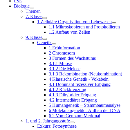
PSE
Biologie
Themen
7. Klasse
1 Zelluläre Organisation von Lebewesen
1.1 Mikroskopieren und Protokollieren
1.2 Aufbau von Zellen
9. Klasse
Genetik
1 Erbinformation
2 Chromosom
3 Formen des Wachstums
3.1.1 Mitose
3.1.2 Die Meiose
3.1.3 Rekombination (Neukombination)
4 Klassische Genetik - Vokabeln
4.1 Dominant-rezessiver-Erbgang
4.1.2 Rückkreuzung
4.1.3 Dihybrider Erbgang
4.2 Intermediärer Erbgang
5 Humangenetik – Stammbaumanalyse
6 Molekulargenetik - Aufbau der DNA
6.2 Vom Gen zum Merkmal
1. und 2. Jahrgangsstufe
Exkurs: Fotosynthese