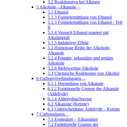
3.2 Reaktionstyp bei Alkinen
5 Alkohole - Alkanole
5.1 Ethanol
5.1.3 Formelermittlung von Ethanol
5.1.3 Formelermittlung von Ethanol - Teil
II
5.1.4 Versuch Ethanol reagiert mit
Alkalimetall
5.1.5 Induktiver Effekt
5.2 Homologe Reihe der Alkohole,
Alkanole
5.2.4 Primäre, sekundäre und tertiäre
Alkohole
5.2.6 Mehrwertige Alkohole
5.3 Chemische Reaktionen von Alkohol
6 Carbonylverbindungen
6.1.1 Herstellung von Alkanale
6.1.2 Funktionelle Gruppe der Alkanale
(Aldehyde)
6.1.4 Aldehydnachweise
6.2 Alkanone (Ketone)
6.3 Unterscheidung: Aldehyde – Ketone
7 Carbonsäuren
7.1 Essigsäure – Ethansäure
7.2 Funktionelle Gruppe der