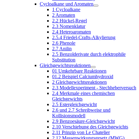
Cycloalkane und Aromaten
1 Cycloalkane
2 Aromaten
2.2 Hückel-Regel
2.3 Nomenklatur
2.4 Heteroaromaten
2.5.4 Friedel-Crafts-Alkylierung
2.6 Phenole
2.7 Anilin
2.5 Benzolderivate durch elektrophile
Substitution
Gleichgewichtsreaktionen
01 Umkehrbare Reaktionen
01.2 Beispiel Calciumhydroxid
2 Gleichgewichtsreaktionen
2.3 Modellexperiment - Stechheberversuch
2.4 Merkmale eines chemischen
Gleichgewichts
2.5 Estergleichgewicht
2.6 und 2.7 Schreibweise und
Kollisionsmodell
2.9 Benzoesäure-Gleichgewicht
2.10 Verschiebung des Gleichgewichts
2.11 Prinzip von Le Chatelier
2.12 Massenwirkungsgesetz (MWG)