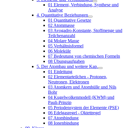
01 Element, Verbindung, Synthese und
Analyse
4. Quantitative Beziehungen
01 Quantitative Gesetze
02 Atommasse
03 Avogadro-Konstante, Stoffmenge und
Teilchenanzahl
04 Molare Masse
05 Verhältnisformel
06 Moleküle
07 Bedeutung von chemischen Formeln
08 Übungsaufgaben
5. Der Atombau und weitere Kap.
01 Einleitung
02 Elementarteilchen - Protonen,
Neutronen, Elektronen
03 Atomkern und Atomhülle und Nils
Bohr
04 Kugelwolkenmodell (KWM) und
Pauli-Prinzip
05 Periodensystem der Elemente (PSE)
06 Edelgasregel - Oktettregel
07 Atombindung
08 Ionenbindung