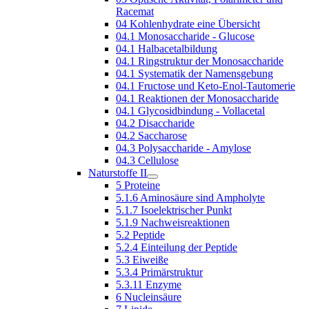
Racemat
04 Kohlenhydrate eine Übersicht
04.1 Monosaccharide - Glucose
04.1 Halbacetalbildung
04.1 Ringstruktur der Monosaccharide
04.1 Systematik der Namensgebung
04.1 Fructose und Keto-Enol-Tautomerie
04.1 Reaktionen der Monosaccharide
04.1 Glycosidbindung - Vollacetal
04.2 Disaccharide
04.2 Saccharose
04.3 Polysaccharide - Amylose
04.3 Cellulose
Naturstoffe II
5 Proteine
5.1.6 Aminosäure sind Ampholyte
5.1.7 Isoelektrischer Punkt
5.1.9 Nachweisreaktionen
5.2 Peptide
5.2.4 Einteilung der Peptide
5.3 Eiweiße
5.3.4 Primärstruktur
5.3.11 Enzyme
6 Nucleinsäure