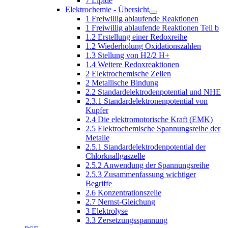
7 Lipide
Elektrochemie - Übersicht
1 Freiwillig ablaufende Reaktionen
1 Freiwillig ablaufende Reaktionen Teil b
1.2 Erstellung einer Redoxreihe
1.2 Wiederholung Oxidationszahlen
1.3 Stellung von H2/2 H+
1.4 Weitere Redoxreaktionen
2 Elektrochemische Zellen
2 Metallische Bindung
2.2 Standardelektrodenpotential und NHE
2.3.1 Standardelektronenpotential von
Kupfer
2.4 Die elektromotorische Kraft (EMK)
2.5 Elektrochemische Spannungsreihe der
Metalle
2.5.1 Standardelektrodenpotential der
Chlorknallgaszelle
2.5.2 Anwendung der Spannungsreihe
2.5.3 Zusammenfassung wichtiger
Begriffe
2.6 Konzentrationszelle
2.7 Nernst-Gleichung
3 Elektrolyse
3.3 Zersetzungsspannung