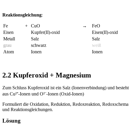
Reaktionsgleichung
:
Fe
+
CuO
→
FeO
Eisen
Kupfer(II)-oxid
Eisen(II)-oxid
Metall
Salz
Salz
grau
schwarz
weiß
Atom
Ionen
Ionen
2.2 Kupferoxid + Magnesium
Zum Schluss Kupferoxid ist ein Salz (Ionenverbindung) und besteht
aus Cu²⁺-Ionen und O²⁻-Ionen (Oxid-Ionen)
Formuliert die Oxidation, Reduktion, Redoxreaktion, Redoxschema
und Reaktionsgleichungen.
Lösung