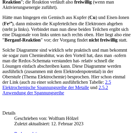
Reaktion
"; die Reaktion verläuft also
freiwillig
(wenn man
Aktivierungsenergie zuführt).
Hätte man hingegen ein Gemisch aus Kupfer (
Cu
) und Eisen-Ionen
(
Fe²⁺
), dann müssten die Kupferteilchen die Elektronen abgeben
(steht ja links). Verbindet man nun diese beiden Teilchen ergibt sich
eine Diagonale von links unten nach rechts oben. Hier liegt also eine
"
Bergauf-Reaktion
" vor; der Vorgang findet
nicht freiwillig
statt.
Solche Diagramme sind wirklich sehr praktisch und man bekommt
sie sogar zum Chemieabitur, was den Vorteil hat, dass man -sofern
man die Redox-Schemata verstanden hat- relativ schnell die
Lösungen einfach abschreiben kann. Diese Diagramme werden
ausführlich (zusammen mit dem Elektrodenpotential) in der
Oberstufe (Thema Elektrochemie) besprochen. Hier schon einmal
der Link (auch zu einer solchen ausführlichen Tabelle:
2.5
Elektrochemische Spannungsreihe der Metalle
und
2.5.2
Anwendung der Spannungsreihe
Details
Geschrieben von:
Wolfram Hölzel
Zuletzt aktualisiert: 12. Februar 2023