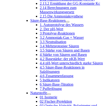
2.13.2 Ermittlung der GG-Konstante Kc
2.14 Berechnungen zum
Massenwirkungsgesetz
2.15 Die Ammoniaksynthese
Säure-Base-Reaktionen
1. Autoprotolyse des Wassers
2. Der pH-Wert
3 Protolyse-Reaktionen
3.2 Ammoniak-Gas + Wasser
3.3 Neutralisation
3.4 Mehrprotonige Säuren
3.5 Stärke von Säuren und Basen
4 Stärke von Säuren und Basen
4.2 Basestärke: der pKB-Wert
4.4 pH-Wert unterschiedlich starke Säuren
4.5 Säure-Base-Reaktionen in
Salzlösungen
4.6 Zusammenfassung
5 Indikatoren
6 Säure-Base-Titration
7 Pufferlösung
Naturstoffe
01 Isomerie
02 Fischer-Projektion
03 Optische Aktivität, Polarimeter und