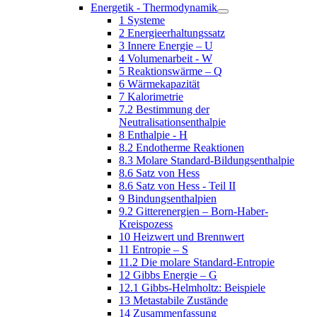
Energetik - Thermodynamik
1 Systeme
2 Energieerhaltungssatz
3 Innere Energie – U
4 Volumenarbeit - W
5 Reaktionswärme – Q
6 Wärmekapazität
7 Kalorimetrie
7.2 Bestimmung der
Neutralisationsenthalpie
8 Enthalpie - H
8.2 Endotherme Reaktionen
8.3 Molare Standard-Bildungsenthalpie
8.6 Satz von Hess
8.6 Satz von Hess - Teil II
9 Bindungsenthalpien
9.2 Gitterenergien – Born-Haber-
Kreispozess
10 Heizwert und Brennwert
11 Entropie – S
11.2 Die molare Standard-Entropie
12 Gibbs Energie – G
12.1 Gibbs-Helmholtz: Beispiele
13 Metastabile Zustände
14 Zusammenfassung