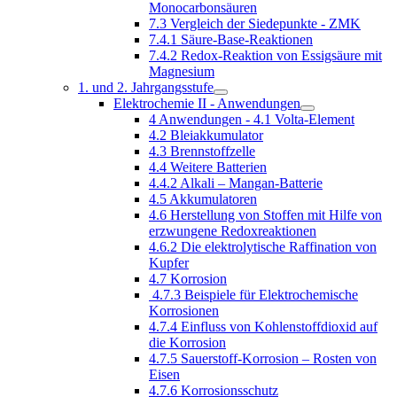
Monocarbonsäuren
7.3 Vergleich der Siedepunkte - ZMK
7.4.1 Säure-Base-Reaktionen
7.4.2 Redox-Reaktion von Essigsäure mit
Magnesium
1. und 2. Jahrgangsstufe
Elektrochemie II - Anwendungen
4 Anwendungen - 4.1 Volta-Element
4.2 Bleiakkumulator
4.3 Brennstoffzelle
4.4 Weitere Batterien
4.4.2 Alkali – Mangan-Batterie
4.5 Akkumulatoren
4.6 Herstellung von Stoffen mit Hilfe von
erzwungene Redoxreaktionen
4.6.2 Die elektrolytische Raffination von
Kupfer
4.7 Korrosion
4.7.3 Beispiele für Elektrochemische
Korrosionen
4.7.4 Einfluss von Kohlenstoffdioxid auf
die Korrosion
4.7.5 Sauerstoff-Korrosion – Rosten von
Eisen
4.7.6 Korrosionsschutz