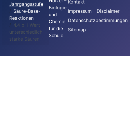
Hölzel –
Kontakt
Jahrgangsstufe
Biologie
Säure-Base-
Impressum - Disclaimer
und
Reaktionen
Datenschutzbestimmungen
Chemie
4.4 pH-Wert
für die
Sitemap
unterschiedlich
Schule
starke Säuren