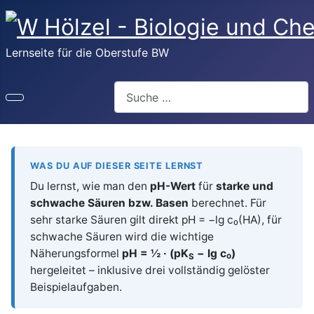
Lernseite für die Oberstufe BW
Suchen
WAS DU AUF DIESER SEITE LERNST
Du lernst, wie man den
pH-Wert
für
starke und
schwache Säuren bzw. Basen
berechnet. Für
sehr starke Säuren gilt direkt pH = −lg c₀(HA), für
schwache Säuren wird die wichtige
Näherungsformel
pH = ½ · (pK
− lg c₀)
S
hergeleitet – inklusive drei vollständig gelöster
Beispielaufgaben.