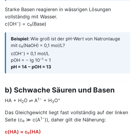
Starke Basen reagieren in wässrigen Lösungen
vollständig mit Wasser.
−
c(OH
) = c₀(Base)
Beispiel:
Wie groß ist der pH-Wert von Natronlauge
mit c₀(NaOH) = 0,1 mol/L?
−
c(OH
) = 0,1 mol/L
−1
pOH = − lg 10
= 1
pH = 14 − pOH = 13
b) Schwache Säuren und Basen
1−
+
HA + H
O ⇌ A
+ H
O
2
3
Das Gleichgewicht liegt fast vollständig auf der linken
1−
Seite (c₀ ≫ c(A
)), daher gilt die Näherung:
c(HA) ≈ c₀(HA)