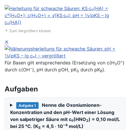
↑ Zum Vergrößern klicken
✕
+
Für Basen gilt entsprechendes (Ersetzung von c(H
O
)
3
−
durch c(OH
), pH durch pOH, pK
durch pK
).
S
B
Aufgaben
Nenne die Oxoniumionen-
Aufgabe 1
Konzentration und den pH-Wert einer Lösung
von salpetriger Säure mit c₀(HNO
) = 0,10 mol/L
2
−4
bei 25 °C. (K
= 4,5 · 10
mol/L)
S