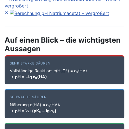
✕
Auf einen Blick – die wichtigsten
Aussagen
SEHR STARKE SÄUREN
+
Vollständige Reaktion: c(H
O
) = c₀(HA)
3
→
pH = −lg c₀(HA)
SCHWACHE SÄUREN
Näherung c(HA) ≈ c₀(HA):
→
pH = ½ · (pK
− lg c₀)
S