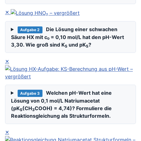
✕
Die Lösung einer schwachen
Aufgabe 2
Säure HX mit c₀ = 0,10 mol/L hat den pH-Wert
3,30. Wie groß sind K
und pK
?
S
S
✕
Welchen pH-Wert hat eine
Aufgabe 3
Lösung von 0,1 mol/L Natriumacetat
(pK
(CH
COOH) = 4,74)? Formuliere die
S
3
Reaktionsgleichung als Strukturformeln.
✕