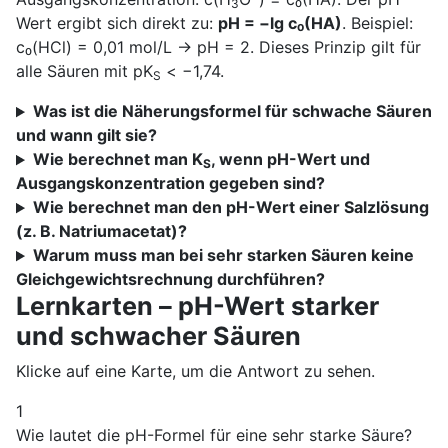
3
Wert ergibt sich direkt zu:
pH = −lg c₀(HA)
. Beispiel:
c₀(HCl) = 0,01 mol/L → pH = 2. Dieses Prinzip gilt für
alle Säuren mit pK
< −1,74.
S
Was ist die Näherungsformel für schwache Säuren
und wann gilt sie?
Wie berechnet man K
, wenn pH-Wert und
S
Ausgangskonzentration gegeben sind?
Wie berechnet man den pH-Wert einer Salzlösung
(z. B. Natriumacetat)?
Warum muss man bei sehr starken Säuren keine
Gleichgewichtsrechnung durchführen?
Lernkarten – pH-Wert starker
und schwacher Säuren
Klicke auf eine Karte, um die Antwort zu sehen.
1
Wie lautet die pH-Formel für eine sehr starke Säure?