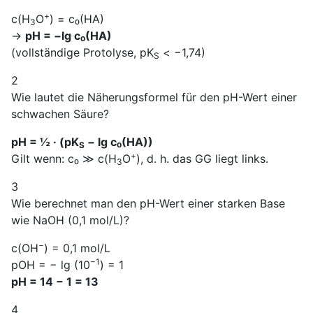
+
c(H
O
) = c₀(HA)
3
→
pH = −lg c₀(HA)
(vollständige Protolyse, pK
< −1,74)
S
2
Wie lautet die Näherungsformel für den pH-Wert einer
schwachen Säure?
pH = ½ · (pK
− lg c₀(HA))
S
+
Gilt wenn: c₀ ≫ c(H
O
), d. h. das GG liegt links.
3
3
Wie berechnet man den pH-Wert einer starken Base
wie NaOH (0,1 mol/L)?
−
c(OH
) = 0,1 mol/L
−1
pOH = − lg (10
) = 1
pH = 14 − 1 = 13
4