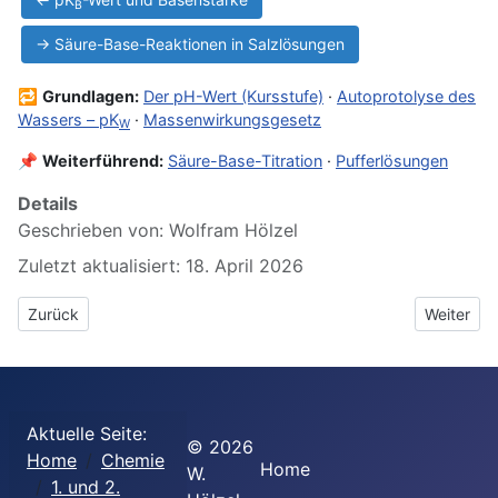
B
→ Säure-Base-Reaktionen in Salzlösungen
🔁
Grundlagen:
Der pH-Wert (Kursstufe)
·
Autoprotolyse des
Wassers – pK
·
Massenwirkungsgesetz
W
📌
Weiterführend:
Säure-Base-Titration
·
Pufferlösungen
Details
Geschrieben von:
Wolfram Hölzel
Zuletzt aktualisiert: 18. April 2026
Vorheriger Beitrag: 4.2 Basestärke: der pKB-Wert
Nächster 
Zurück
Weiter
Aktuelle Seite:
©
2026
Home
Chemie
Home
W.
1. und 2.