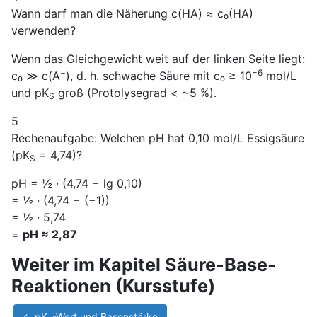
Wann darf man die Näherung c(HA) ≈ c₀(HA)
verwenden?
Wenn das Gleichgewicht weit auf der linken Seite liegt:
−
−6
c₀ ≫ c(A
), d. h. schwache Säure mit c₀ ≥ 10
mol/L
und pK
groß (Protolysegrad < ~5 %).
S
5
Rechenaufgabe: Welchen pH hat 0,10 mol/L Essigsäure
(pK
= 4,74)?
S
pH = ½ · (4,74 − lg 0,10)
= ½ · (4,74 − (−1))
= ½ · 5,74
=
pH ≈ 2,87
Weiter im Kapitel Säure-Base-
Reaktionen (Kursstufe)
← pK
-Wert und Basenstärke