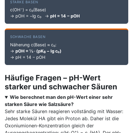
STARKE BASEN
−
c(OH
) = c₀(Base)
→ pOH = −lg c₀ →
pH = 14 − pOH
SCHWACHE BASEN
Näherung c(Base) ≈ c₀:
→
pOH = ½ · (pK
− lg c₀)
B
→ pH = 14 − pOH
Häufige Fragen – pH-Wert
starker und schwacher Säuren
Wie berechnet man den pH-Wert einer sehr
starken Säure wie Salzsäure?
Sehr starke Säuren reagieren vollständig mit Wasser:
Jedes Molekül HA gibt ein Proton ab. Daher ist die
Oxoniumionen-Konzentration gleich der
+
Ausgangskonzentration: c(H
O
) = c₀(HA). Der pH-