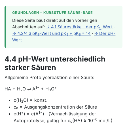
GRUNDLAGEN – KURSSTUFE SÄURE-BASE
Diese Seite baut direkt auf den vorherigen
Abschnitten auf:
→ 4.1 Säurestärke – der pK
-Wert
·
S
→ 4.2/4.3 pK
-Wert und pK
+ pK
= 14
·
→ Der pH-
B
S
B
Wert
4.4 pH-Wert unterschiedlich
starker Säuren
Allgemeine Protolysereaktion einer Säure:
1−
+
HA + H
O ⇌ A
+ H
O
2
3
c(H
O) = konst.
2
c₀ = Ausgangskonzentration der Säure
+
1−
c(H
) = c(A
) (Vernachlässigung der
−6
Autoprotolyse, gültig für c₀(HA) ≥ 10
mol/L)