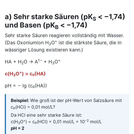
a) Sehr starke Säuren (pK
< −1,74)
S
und Basen (pK
< −1,74)
B
Sehr starke Säuren reagieren vollständig mit Wasser.
+
(Das Oxoniumion H
O
ist die stärkste Säure, die in
3
wässriger Lösung existieren kann.)
1−
+
HA + H
O → A
+ H
O
2
3
+
c(H
O
) = c₀(HA)
3
pH = − lg (c₀(HA))
Beispiel:
Wie groß ist der pH-Wert von Salzsäure mit
c₀(HCl) = 0,01 mol/L?
Da HCl eine sehr starke Säure ist:
+
−2
c(H
O
) = c₀(HCl) = 0,01 mol/L = 10
mol/L
3
pH = 2