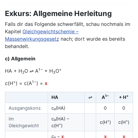
Exkurs: Allgemeine Herleitung
Falls dir das Folgende schwerfällt, schau nochmals im
Kapitel
Gleichgewichtschemie –
Massenwirkungsgesetz
nach; dort wurde es bereits
behandelt.
c) Allgemein
1−
+
HA + H
O ⇌ A
+ H
O
2
3
+
1−
c(H
) = c(A
) =
x
1−
+
HA
⇌
A
+ H
Ausgangskonz.
c₀(HA)
0
0
Im
c₀(HA) −
+
+
c(H
)
c(H
)
+
Gleichgewicht
c(H
)
c₀ −
x
x
x