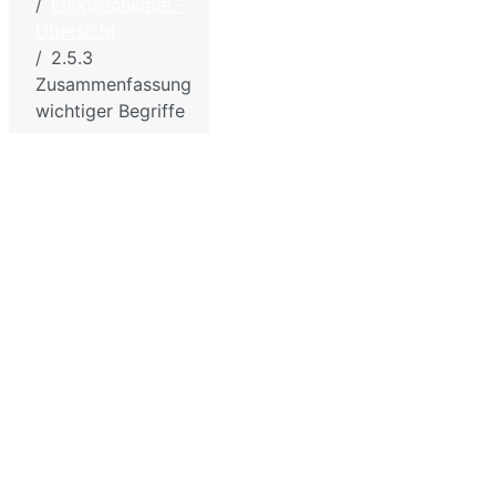
Elektrochemie -
Impressum - Disclaimer
und
Übersicht
Datenschutzbestimmunge
Chemie
2.5.3
für die
Sitemap
Zusammenfassung
Schule
wichtiger Begriffe