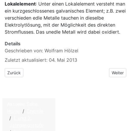
Lokalelement
: Unter einen Lokalelement versteht man
ein kurzgeschlossenes galvanisches Element; z.B. zwei
verschieden edle Metalle tauchen in dieselbe
Elektrolytlösung, mit der Möglichkeit des direkten
Stromflusses. Das unedle Metall wird dabei oxidiert.
Details
Geschrieben von:
Wolfram Hölzel
Zuletzt aktualisiert: 04. Mai 2013
Vorheriger Beitrag: 2.5.2 Anwendung der Spannungsreihe
Nächster B
Zurück
Weiter
Aktuelle Seite:
©
2026
Home
Chemie
Home
W.
1. und 2.
Hölzel –
Kontakt
Jahrgangsstufe
Biologie