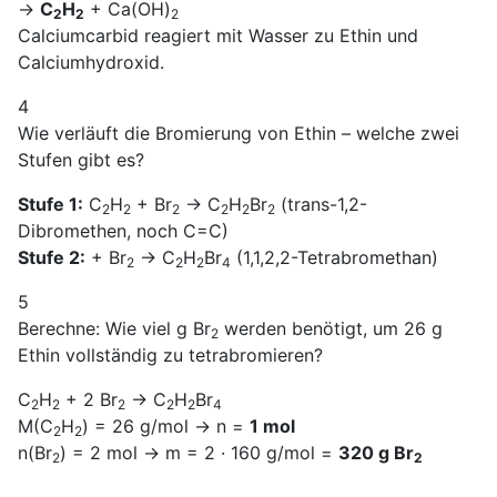
→
C
H
+ Ca(OH)
2
2
2
Calciumcarbid reagiert mit Wasser zu Ethin und
Calciumhydroxid.
4
Wie verläuft die Bromierung von Ethin – welche zwei
Stufen gibt es?
Stufe 1:
C
H
+ Br
→ C
H
Br
(trans-1,2-
2
2
2
2
2
2
Dibromethen, noch C=C)
Stufe 2:
+ Br
→ C
H
Br
(1,1,2,2-Tetrabromethan)
2
2
2
4
5
Berechne: Wie viel g Br
werden benötigt, um 26 g
2
Ethin vollständig zu tetrabromieren?
C
H
+ 2 Br
→ C
H
Br
2
2
2
2
2
4
M(C
H
) = 26 g/mol → n =
1 mol
2
2
n(Br
) = 2 mol → m = 2 · 160 g/mol =
320 g Br
2
2