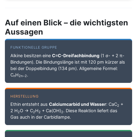
Auf einen Blick – die wichtigsten
Aussagen
FUNKTIONELLE GRUPPE
Alkine besitzen eine
C≡C-Dreifachbindung
(1 σ- + 2 π-
Bindungen). Die Bindungslänge ist mit 120 pm kürzer als
bei der Doppelbindung (134 pm). Allgemeine Formel:
C
H
.
n
2n−2
HERSTELLUNG
Ethin entsteht aus
Calciumcarbid und Wasser
: CaC
+
2
2 H
O → C
H
+ Ca(OH)
. Diese Reaktion liefert das
2
2
2
2
Gas auch in der Carbidlampe.