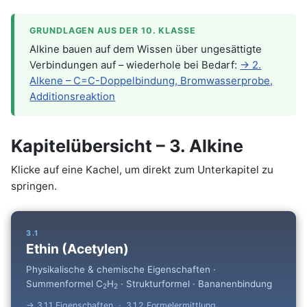
GRUNDLAGEN AUS DER 10. KLASSE
Alkine bauen auf dem Wissen über ungesättigte
Verbindungen auf – wiederhole bei Bedarf:
→ 2.
Alkene – C=C-Doppelbindung, Bromwasserprobe,
Additionsreaktion
Kapitelübersicht – 3. Alkine
Klicke auf eine Kachel, um direkt zum Unterkapitel zu
springen.
3.1
Ethin (Acetylen)
Physikalische & chemische Eigenschaften ·
Summenformel C
H
· Strukturformel · Bananenbindung
2
2
→ 3.1.1 Eigenschaften · 3.1.2 Formelermittlung