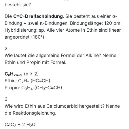
besteht sie?
Die
C≡C-Dreifachbindung
. Sie besteht aus einer σ-
Bindung + zwei π-Bindungen. Bindungslänge: 120 pm.
Hybridisierung: sp. Alle vier Atome in Ethin sind linear
angeordnet (180°).
2
Wie lautet die allgemeine Formel der Alkine? Nenne
Ethin und Propin mit Formel.
C
H
(n ≥ 2)
n
2n−2
Ethin: C
H
(HC≡CH)
2
2
Propin: C
H
(CH
–C≡CH)
3
4
3
3
Wie wird Ethin aus Calciumcarbid hergestellt? Nenne
die Reaktionsgleichung.
CaC
+ 2 H
O
2
2