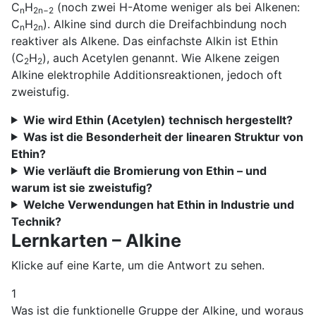
C
H
(noch zwei H-Atome weniger als bei Alkenen:
n
2n−2
C
H
). Alkine sind durch die Dreifachbindung noch
n
2n
reaktiver als Alkene. Das einfachste Alkin ist Ethin
(C
H
), auch Acetylen genannt. Wie Alkene zeigen
2
2
Alkine elektrophile Additionsreaktionen, jedoch oft
zweistufig.
Wie wird Ethin (Acetylen) technisch hergestellt?
Was ist die Besonderheit der linearen Struktur von
Ethin?
Wie verläuft die Bromierung von Ethin – und
warum ist sie zweistufig?
Welche Verwendungen hat Ethin in Industrie und
Technik?
Lernkarten – Alkine
Klicke auf eine Karte, um die Antwort zu sehen.
1
Was ist die funktionelle Gruppe der Alkine, und woraus