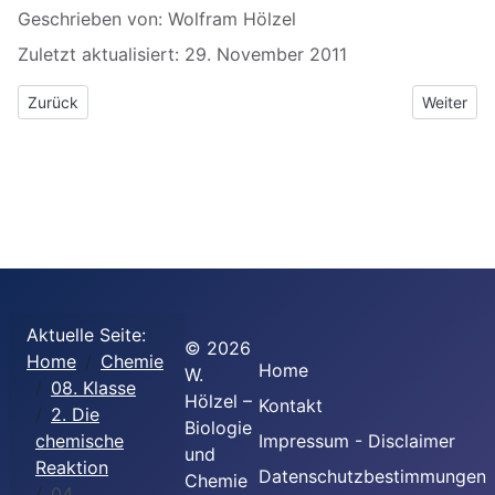
Geschrieben von:
Wolfram Hölzel
Zuletzt aktualisiert: 29. November 2011
Vorheriger Beitrag: 03 Weitere Metalle reagieren mit Schwefel
Nächster 
Zurück
Weiter
Aktuelle Seite:
©
2026
Home
Chemie
Home
W.
08. Klasse
Hölzel –
Kontakt
2. Die
Biologie
chemische
Impressum - Disclaimer
und
Reaktion
Datenschutzbestimmungen
Chemie
04