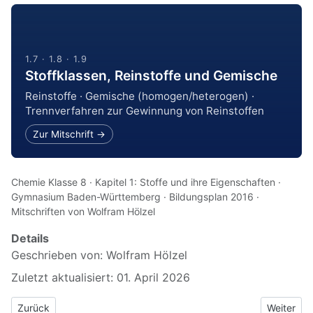
1.7 · 1.8 · 1.9
Stoffklassen, Reinstoffe und Gemische
Reinstoffe · Gemische (homogen/heterogen) ·
Trennverfahren zur Gewinnung von Reinstoffen
Zur Mitschrift →
Chemie Klasse 8 · Kapitel 1: Stoffe und ihre Eigenschaften ·
Gymnasium Baden-Württemberg · Bildungsplan 2016 ·
Mitschriften von Wolfram Hölzel
Details
Geschrieben von:
Wolfram Hölzel
Zuletzt aktualisiert: 01. April 2026
Vorheriger Beitrag: 04 Brownsche Molekularbewegung, Diffusion 
Nächster B
Zurück
Weiter