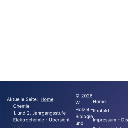
©
2026
Aktuelle Seite:
Home
Home
W.
Chemie
Hölzel –
Kontakt
1. und 2. Jahrgangsstufe
Biologie
Elektrochemie - Übersicht
Impressum - Dis
und
2.3.1