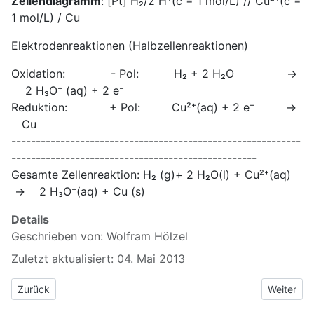
Zellendiagramm
: [Pt] H₂/2 H⁺(c = 1 mol/L) // Cu²⁺(c =
1 mol/L) / Cu
Elektrodenreaktionen (Halbzellenreaktionen)
Oxidation: - Pol: H₂ + 2 H₂O →
2 H₃O⁺ (aq) + 2 e⁻
Reduktion: + Pol: Cu²⁺(aq) + 2 e⁻ →
Cu
-----------------------------------------------------------
--------------------------------------------------
Gesamte Zellenreaktion: H₂ (g)+ 2 H₂O(l) + Cu²⁺(aq)
→ 2 H₃O⁺(aq) + Cu (s)
Details
Geschrieben von:
Wolfram Hölzel
Zuletzt aktualisiert: 04. Mai 2013
Vorheriger Beitrag: 2.2 Standardelektrodenpotential und NHE
Nächster B
Zurück
Weiter