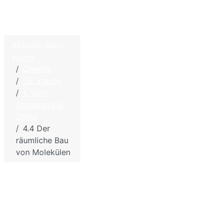
Aktuelle Seite:
Home
©
2026
Home
Chemie
W. Hölzel
09. Klasse
–
Kontakt
1. Vom
Biologie
Impressum - Disclaimer
Atombau bis
und
Datenschutzbestimmungen
ZMKs
Chemie
4.4 Der
für die
Sitemap
räumliche Bau
Schule
von Molekülen