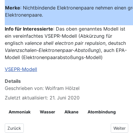
Merke
: Nichtbindende Elektronenpaare nehmen einen gr
Elektronenpaare.
Info für Interessierte
: Das oben genanntes Modell ist
ein vereinfachtes VSEPR-Modell (Abkürzung für
englisch
valence shell electron pair repulsion
, deutsch
Valenzschalen-Elektronenpaar-Abstoßung
), auch EPA-
Modell (Elektronenpaarabstoßungs-Modell)
VSEPR-Modell
Details
Geschrieben von:
Wolfram Hölzel
Zuletzt aktualisiert: 21. Juni 2020
Ammoniak
Wasser
Alkane
Atombindung
Vorheriger Beitrag: 4.3 Reaktionsgleichungen in Lewis-Schrei
Nächster 
Zurück
Weiter