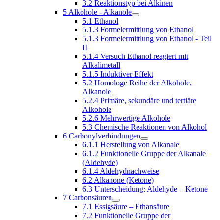
3.2 Reaktionstyp bei Alkinen
5 Alkohole - Alkanole
5.1 Ethanol
5.1.3 Formelermittlung von Ethanol
5.1.3 Formelermittlung von Ethanol - Teil
II
5.1.4 Versuch Ethanol reagiert mit
Alkalimetall
5.1.5 Induktiver Effekt
5.2 Homologe Reihe der Alkohole,
Alkanole
5.2.4 Primäre, sekundäre und tertiäre
Alkohole
5.2.6 Mehrwertige Alkohole
5.3 Chemische Reaktionen von Alkohol
6 Carbonylverbindungen
6.1.1 Herstellung von Alkanale
6.1.2 Funktionelle Gruppe der Alkanale
(Aldehyde)
6.1.4 Aldehydnachweise
6.2 Alkanone (Ketone)
6.3 Unterscheidung: Aldehyde – Ketone
7 Carbonsäuren
7.1 Essigsäure – Ethansäure
7.2 Funktionelle Gruppe der