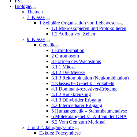
PSE
Biologie
Themen
7. Klasse
1 Zelluläre Organisation von Lebewesen
1.1 Mikroskopieren und Protokollieren
1.2 Aufbau von Zellen
9. Klasse
Genetik
1 Erbinformation
2 Chromosom
3 Formen des Wachstums
3.1.1 Mitose
3.1.2 Die Meiose
3.1.3 Rekombination (Neukombination)
4 Klassische Genetik - Vokabeln
4.1 Dominant-rezessiver-Erbgang
4.1.2 Rückkreuzung
4.1.3 Dihybrider Erbgang
4.2 Intermediärer Erbgang
5 Humangenetik – Stammbaumanalyse
6 Molekulargenetik - Aufbau der DNA
6.2 Vom Gen zum Merkmal
1. und 2. Jahrgangsstufe
Exkurs: Fotosynthese