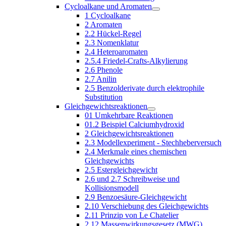
Cycloalkane und Aromaten
1 Cycloalkane
2 Aromaten
2.2 Hückel-Regel
2.3 Nomenklatur
2.4 Heteroaromaten
2.5.4 Friedel-Crafts-Alkylierung
2.6 Phenole
2.7 Anilin
2.5 Benzolderivate durch elektrophile
Substitution
Gleichgewichtsreaktionen
01 Umkehrbare Reaktionen
01.2 Beispiel Calciumhydroxid
2 Gleichgewichtsreaktionen
2.3 Modellexperiment - Stechheberversuch
2.4 Merkmale eines chemischen
Gleichgewichts
2.5 Estergleichgewicht
2.6 und 2.7 Schreibweise und
Kollisionsmodell
2.9 Benzoesäure-Gleichgewicht
2.10 Verschiebung des Gleichgewichts
2.11 Prinzip von Le Chatelier
2.12 Massenwirkungsgesetz (MWG)