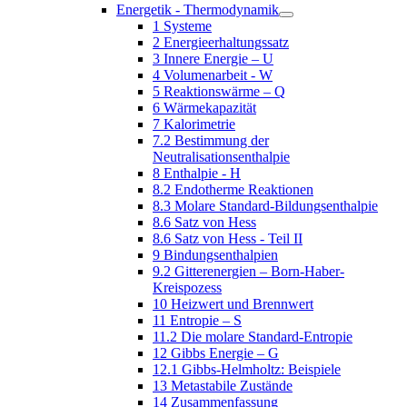
Energetik - Thermodynamik
1 Systeme
2 Energieerhaltungssatz
3 Innere Energie – U
4 Volumenarbeit - W
5 Reaktionswärme – Q
6 Wärmekapazität
7 Kalorimetrie
7.2 Bestimmung der
Neutralisationsenthalpie
8 Enthalpie - H
8.2 Endotherme Reaktionen
8.3 Molare Standard-Bildungsenthalpie
8.6 Satz von Hess
8.6 Satz von Hess - Teil II
9 Bindungsenthalpien
9.2 Gitterenergien – Born-Haber-
Kreispozess
10 Heizwert und Brennwert
11 Entropie – S
11.2 Die molare Standard-Entropie
12 Gibbs Energie – G
12.1 Gibbs-Helmholtz: Beispiele
13 Metastabile Zustände
14 Zusammenfassung