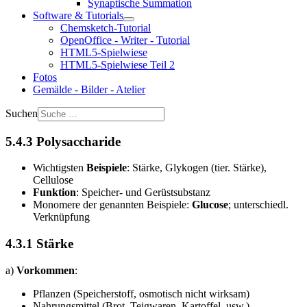
Synaptische Summation
Software & Tutorials
Chemsketch-Tutorial
OpenOffice - Writer - Tutorial
HTML5-Spielwiese
HTML5-Spielwiese Teil 2
Fotos
Gemälde - Bilder - Atelier
Suchen
5.4.3 Polysaccharide
Wichtigsten
Beispiele
: Stärke, Glykogen (tier. Stärke),
Cellulose
Funktion
: Speicher- und Gerüstsubstanz
Monomere der genannten Beispiele:
Glucose
; unterschiedl.
Verknüpfung
4.3.1 Stärke
a)
Vorkommen
:
Pflanzen (Speicherstoff, osmotisch nicht wirksam)
Nahrungsmittel (Brot, Teigwaren, Kartoffel, usw.),