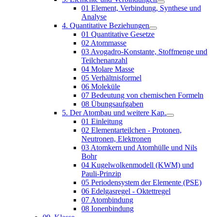
01 Element, Verbindung, Synthese und
Analyse
4. Quantitative Beziehungen
01 Quantitative Gesetze
02 Atommasse
03 Avogadro-Konstante, Stoffmenge und
Teilchenanzahl
04 Molare Masse
05 Verhältnisformel
06 Moleküle
07 Bedeutung von chemischen Formeln
08 Übungsaufgaben
5. Der Atombau und weitere Kap.
01 Einleitung
02 Elementarteilchen - Protonen,
Neutronen, Elektronen
03 Atomkern und Atomhülle und Nils
Bohr
04 Kugelwolkenmodell (KWM) und
Pauli-Prinzip
05 Periodensystem der Elemente (PSE)
06 Edelgasregel - Oktettregel
07 Atombindung
08 Ionenbindung