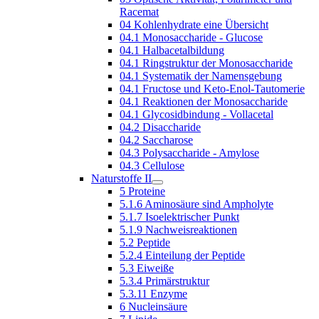
Racemat
04 Kohlenhydrate eine Übersicht
04.1 Monosaccharide - Glucose
04.1 Halbacetalbildung
04.1 Ringstruktur der Monosaccharide
04.1 Systematik der Namensgebung
04.1 Fructose und Keto-Enol-Tautomerie
04.1 Reaktionen der Monosaccharide
04.1 Glycosidbindung - Vollacetal
04.2 Disaccharide
04.2 Saccharose
04.3 Polysaccharide - Amylose
04.3 Cellulose
Naturstoffe II
5 Proteine
5.1.6 Aminosäure sind Ampholyte
5.1.7 Isoelektrischer Punkt
5.1.9 Nachweisreaktionen
5.2 Peptide
5.2.4 Einteilung der Peptide
5.3 Eiweiße
5.3.4 Primärstruktur
5.3.11 Enzyme
6 Nucleinsäure