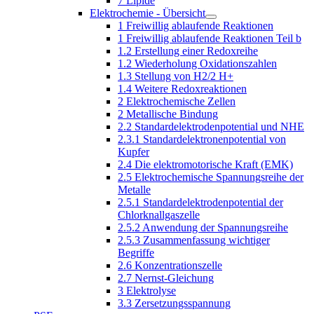
7 Lipide
Elektrochemie - Übersicht
1 Freiwillig ablaufende Reaktionen
1 Freiwillig ablaufende Reaktionen Teil b
1.2 Erstellung einer Redoxreihe
1.2 Wiederholung Oxidationszahlen
1.3 Stellung von H2/2 H+
1.4 Weitere Redoxreaktionen
2 Elektrochemische Zellen
2 Metallische Bindung
2.2 Standardelektrodenpotential und NHE
2.3.1 Standardelektronenpotential von
Kupfer
2.4 Die elektromotorische Kraft (EMK)
2.5 Elektrochemische Spannungsreihe der
Metalle
2.5.1 Standardelektrodenpotential der
Chlorknallgaszelle
2.5.2 Anwendung der Spannungsreihe
2.5.3 Zusammenfassung wichtiger
Begriffe
2.6 Konzentrationszelle
2.7 Nernst-Gleichung
3 Elektrolyse
3.3 Zersetzungsspannung