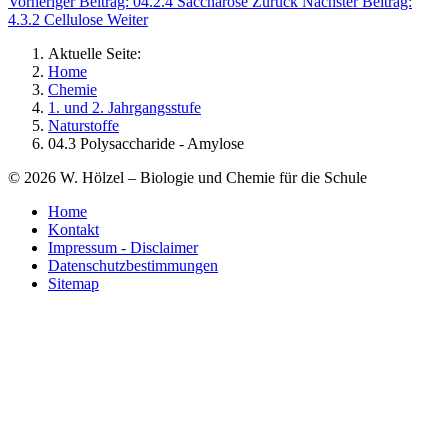
Vorheriger Beitrag: 04.2.4 Saccharose
Zurück
Nächster Beitrag:
4.3.2 Cellulose
Weiter
Aktuelle Seite:
Home
Chemie
1. und 2. Jahrgangsstufe
Naturstoffe
04.3 Polysaccharide - Amylose
©
2026
W. Hölzel – Biologie und Chemie für die Schule
Home
Kontakt
Impressum - Disclaimer
Datenschutzbestimmungen
Sitemap