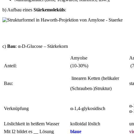
b) Aufbau eines
Stärkemoleküls
:
c)
Bau
: α-D-Glucose – Stärkekorn
Amyolse
Am
Anteil:
(10-30%)
(7
linearen Ketten (helikaler
Bau:
st
(Schrauben-)Struktur)
α-
Verknüpfung
α-1,4-glykosidisch
α-
Löslichkeit in heißem Wasser
kolloidal löslich
un
Mit I2 bildet es __ Lösung
blaue
vi