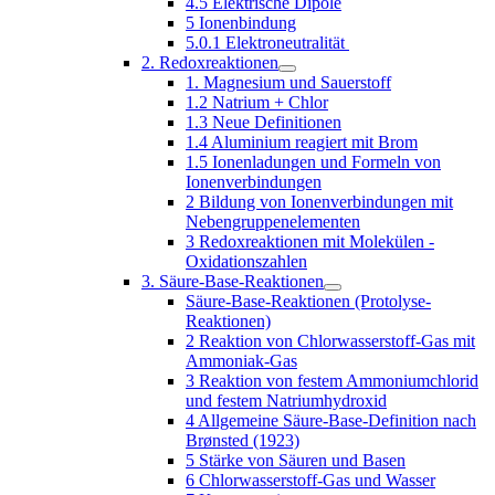
4.5 Elektrische Dipole
5 Ionenbindung
5.0.1 Elektroneutralität
2. Redoxreaktionen
1. Magnesium und Sauerstoff
1.2 Natrium + Chlor
1.3 Neue Definitionen
1.4 Aluminium reagiert mit Brom
1.5 Ionenladungen und Formeln von
Ionenverbindungen
2 Bildung von Ionenverbindungen mit
Nebengruppenelementen
3 Redoxreaktionen mit Molekülen -
Oxidationszahlen
3. Säure-Base-Reaktionen
Säure-Base-Reaktionen (Protolyse-
Reaktionen)
2 Reaktion von Chlorwasserstoff-Gas mit
Ammoniak-Gas
3 Reaktion von festem Ammoniumchlorid
und festem Natriumhydroxid
4 Allgemeine Säure-Base-Definition nach
Brønsted (1923)
5 Stärke von Säuren und Basen
6 Chlorwasserstoff-Gas und Wasser