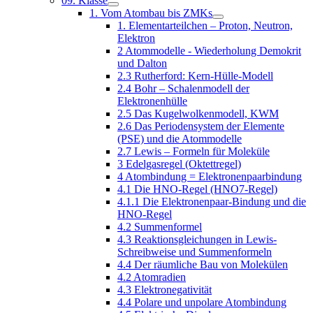
09. Klasse
1. Vom Atombau bis ZMKs
1. Elementarteilchen – Proton, Neutron,
Elektron
2 Atommodelle - Wiederholung Demokrit
und Dalton
2.3 Rutherford: Kern-Hülle-Modell
2.4 Bohr – Schalenmodell der
Elektronenhülle
2.5 Das Kugelwolkenmodell, KWM
2.6 Das Periodensystem der Elemente
(PSE) und die Atommodelle
2.7 Lewis – Formeln für Moleküle
3 Edelgasregel (Oktettregel)
4 Atombindung = Elektronenpaarbindung
4.1 Die HNO-Regel (HNO7-Regel)
4.1.1 Die Elektronenpaar-Bindung und die
HNO-Regel
4.2 Summenformel
4.3 Reaktionsgleichungen in Lewis-
Schreibweise und Summenformeln
4.4 Der räumliche Bau von Molekülen
4.2 Atomradien
4.3 Elektronegativität
4.4 Polare und unpolare Atombindung