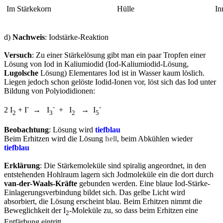
Im Stärkekorn
Hülle
In
d)
Nachweis
: Iodstärke-Reaktion
Versuch
: Zu einer Stärkelösung gibt man ein paar Tropfen einer
Lösung von Iod in Kaliumiodid (Iod-Kaliumiodid-Lösung,
Lugolsche
Lösung) Elementares Iod ist in Wasser kaum löslich.
Liegen jedoch schon gelöste Iodid-Ionen vor, löst sich das Iod unter
Bildung von Polyiodidionen:
-
-
-
2 I
+ I
→ I
+ I
→ I
2
3
2
5
Beobachtung
: Lösung wird
tiefblau
Beim Erhitzen wird die Lösung
hell
, beim Abkühlen wieder
tiefblau
Erklärung
: Die Stärkemoleküle sind spiralig angeordnet, in den
entstehenden Hohlraum lagern sich Jodmoleküle ein die dort durch
van-der-Waals-Kräfte
gebunden werden. Eine blaue Iod-Stärke-
Einlagerungsverbindung bildet sich. Das gelbe Licht wird
absorbiert, die Lösung erscheint blau. Beim Erhitzen nimmt die
Beweglichkeit der I
-Moleküle zu, so dass beim Erhitzen eine
2
Entfärbung eintritt.