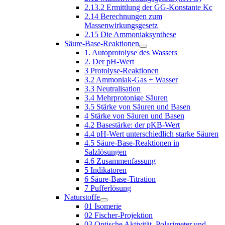
2.13.2 Ermittlung der GG-Konstante Kc
2.14 Berechnungen zum
Massenwirkungsgesetz
2.15 Die Ammoniaksynthese
Säure-Base-Reaktionen
1. Autoprotolyse des Wassers
2. Der pH-Wert
3 Protolyse-Reaktionen
3.2 Ammoniak-Gas + Wasser
3.3 Neutralisation
3.4 Mehrprotonige Säuren
3.5 Stärke von Säuren und Basen
4 Stärke von Säuren und Basen
4.2 Basestärke: der pKB-Wert
4.4 pH-Wert unterschiedlich starke Säuren
4.5 Säure-Base-Reaktionen in
Salzlösungen
4.6 Zusammenfassung
5 Indikatoren
6 Säure-Base-Titration
7 Pufferlösung
Naturstoffe
01 Isomerie
02 Fischer-Projektion
03 Optische Aktivität, Polarimeter und