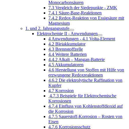
Monocarbonsäuren
7.3 Vergleich der Siedepunkte - ZMK
7.4.1 Säure-Base-Reaktionen
7.4.2 Redox-Reaktion von Essigsäure mit
Magnesium
1. und 2. Jahrgangsstufe
Elektrochemie II - Anwendungen
4 Anwendungen - 4.1 Volta-Element
4.2 Bleiakkumulator
4.3 Brennstoffzelle
4.4 Weitere Batterien
4.4.2 Alkali – Mangan-Batterie
4.5 Akkumulatoren
4.6 Herstellung von Stoffen mit Hilfe von
erzwungene Redoxreaktionen
4.6.2 Die elektrolytische Raffination von
Kupfer
4.7 Korrosion
4.7.3 Beispiele für Elektrochemische
Korrosionen
4.7.4 Einfluss von Kohlenstoffdioxid auf
die Korrosion
4.7.5 Sauerstoff-Korrosion – Rosten von
Eisen
4.7.6 Korrosionsschutz