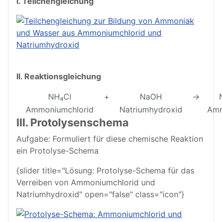
I. Teilchengleichung
II. Reaktionsgleichung
NH₄Cl
+
NaOH
→
Ammoniumchlorid
Natriumhydroxid
Amm
III. Protolysenschema
Aufgabe: Formuliert für diese chemische Reaktion
ein Protolyse-Schema
{slider title="Lösung: Protolyse-Schema für das
Verreiben von Ammoniumchlorid und
Natriumhydroxid" open="false" class="icon"}