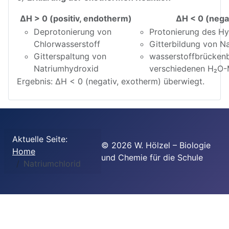
ΔH > 0 (positiv, endotherm)
ΔH < 0 (nega
Deprotonierung von
Protonierung des Hy
Chlorwasserstoff
Gitterbildung von N
Gitterspaltung von
wasserstoffbrücken
Natriumhydroxid
verschiedenen H₂O-
Ergebnis: ΔH < 0 (negativ, exotherm) überwiegt.
Aktuelle Seite:
©
2026
W. Hölzel – Biologie
Home
und Chemie für die Schule
Natriumchlorid