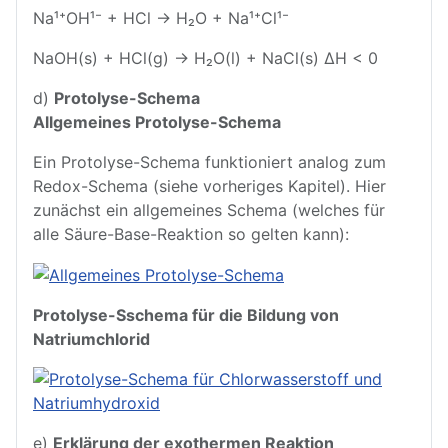
Na¹⁺OH¹⁻ + HCl → H₂O + Na¹⁺Cl¹⁻
NaOH(s) + HCl(g) → H₂O(l) + NaCl(s) ΔH < 0
d)
Protolyse-Schema
Allgemeines Protolyse-Schema
Ein Protolyse-Schema funktioniert analog zum
Redox-Schema (siehe vorheriges Kapitel). Hier
zunächst ein allgemeines Schema (welches für
alle Säure-Base-Reaktion so gelten kann):
Protolyse-Sschema für die Bildung von
Natriumchlorid
e)
Erklärung der exothermen Reaktion