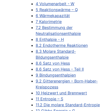
4 Volumenarbeit - W
5 Reaktionswärme – Q
6 Wärmekapazität
7 Kalorimetrie
7.2 Bestimmung der
Neutralisationsenthalpie
8 Enthalpie - H
8.2 Endotherme Reaktionen
8.3 Molare Standard-
Bildungsenthalpie
8.6 Satz von Hess
8.6 Satz von Hess - Teil II
9 Bindungsenthalpien
9.2 Gitterenergien – Born-Haber-
Kreispozess
10 Heizwert und Brennwert
11 Entropie – S
11.2 Die molare Standard-Entropie
12 Gibbs Energie – G