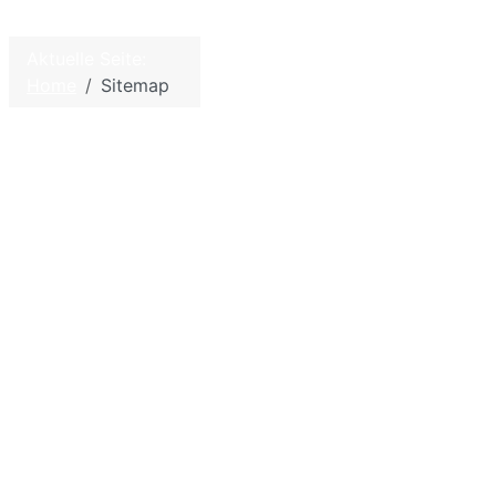
Aktuelle Seite:
©
2026
W. Hölzel – Biologie und
Home
Sitemap
Chemie für die Schule